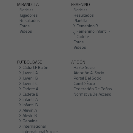
MIRANDILLA
FEMENINO
Noticias
Noticias
Jugadores
Resultados
Resultados
Plantilla
Fotos
Femenino B
Vídeos
Femenino Infantil -
Cadete
Fotos
Vídeos
FÚTBOL BASE
AFICIÓN
Cádiz CF Balón
Hazte Socio
Juvenil A
Atención Al Socio
Juvenil B
Portal Del Socio
Juvenil C
Comité Ético
Cadete A
Federación De Peñas
Cadete B
Normativa De Acceso
Infantil A
Infantil B
Alevín A
Alevín B
Genuine
Internacional
International Soccer