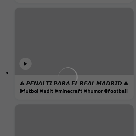
⚠️ 𝙋𝙀𝙉𝘼𝙇𝙏𝙄 𝙋𝘼𝙍𝘼 𝙀𝙇 𝙍𝙀𝘼𝙇 𝙈𝘼𝘿𝙍𝙄𝘿 ⚠️
#futbol #edit #minecraft #humor #football