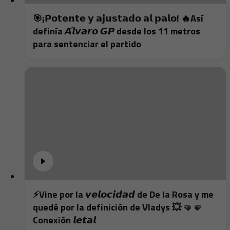
🎯¡𝗣𝗼𝘁𝗲𝗻𝘁𝗲 𝘆 𝗮𝗷𝘂𝘀𝘁𝗮𝗱𝗼 𝗮𝗹 𝗽𝗮𝗹𝗼! 🔥Así
definía 𝘼́𝙡𝙫𝙖𝙧𝙤 𝙂𝙋 desde los 11 metros
para sentenciar el partido
⚡️Vine por la 𝙫𝙚𝙡𝙤𝙘𝙞𝙙𝙖𝙙 de De la Rosa y me
quedé por la definición de Vladys 💥 🤜🤛
Conexión 𝙡𝙚𝙩𝙖𝙡