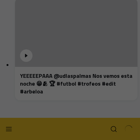
YEEEEEPAAA @udlaspalmas Nos vemos esta
noche 😁🫂 🏆 #futbol #trofeos #edit
#arbeloa