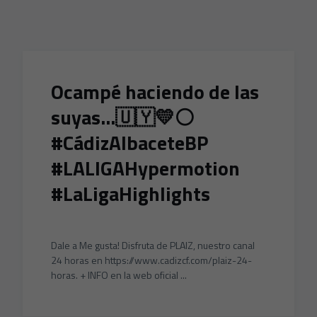
Skip to main content
Ocampé haciendo de las
suyas...🇺🇾💛⚪
#CádizAlbaceteBP
#LALIGAHypermotion
#LaLigaHighlights
Dale a Me gusta! Disfruta de PLAIZ, nuestro canal
24 horas en https://www.cadizcf.com/plaiz-24-
horas. + INFO en la web oficial ...