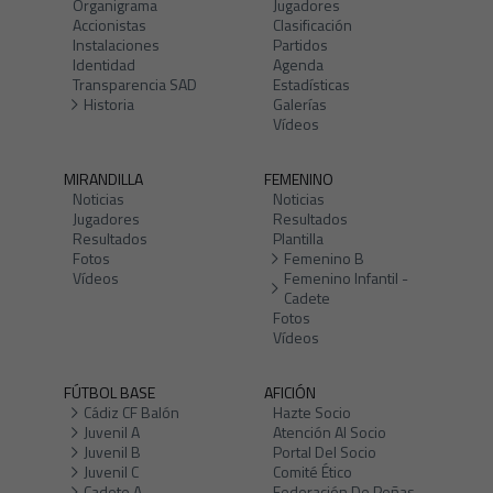
Organigrama
Jugadores
Accionistas
Clasificación
Instalaciones
Partidos
Identidad
Agenda
Transparencia SAD
Estadísticas
Historia
Galerías
Vídeos
MIRANDILLA
FEMENINO
Noticias
Noticias
Jugadores
Resultados
Resultados
Plantilla
Fotos
Femenino B
Vídeos
Femenino Infantil -
Cadete
Fotos
Vídeos
FÚTBOL BASE
AFICIÓN
Cádiz CF Balón
Hazte Socio
Juvenil A
Atención Al Socio
Juvenil B
Portal Del Socio
Juvenil C
Comité Ético
Cadete A
Federación De Peñas