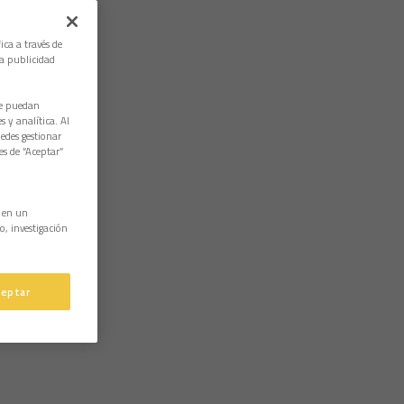
ica a través de
la publicidad
ue puedan
 y analítica. Al
edes gestionar
es de “Aceptar”
n en un
o, investigación
ceptar