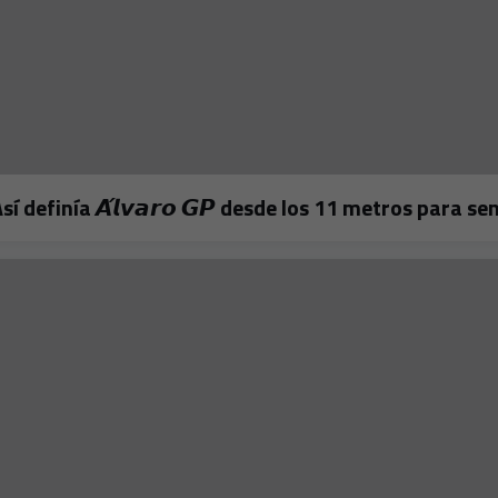
𝗼! 🔥Así definía 𝘼́𝙡𝙫𝙖𝙧𝙤 𝙂𝙋 desde los 11 metros para