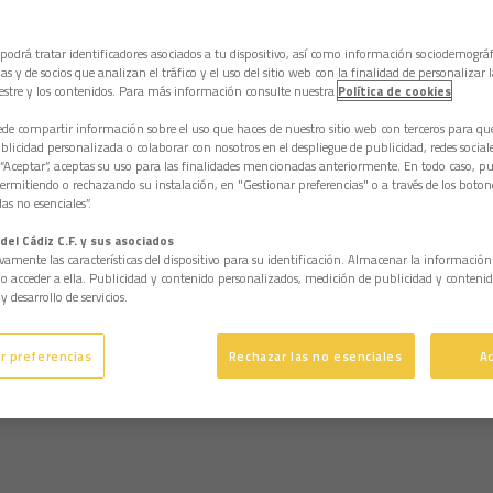
 podrá tratar identificadores asociados a tu dispositivo, así como información sociodemográf
as y de socios que analizan el tráfico y el uso del sitio web con la finalidad de personalizar 
estre y los contenidos. Para más información consulte nuestra
Política de cookies
e compartir información sobre el uso que haces de nuestro sitio web con terceros para q
licidad personalizada o colaborar con nosotros en el despliegue de publicidad, redes sociales
 “Aceptar”, aceptas su uso para las finalidades mencionadas anteriormente. En todo caso, pu
permitiendo o rechazando su instalación, en "Gestionar preferencias" o a través de los boton
as no esenciales”.
del Cádiz C.F. y sus asociados
vamente las características del dispositivo para su identificación. Almacenar la informació
/o acceder a ella. Publicidad y contenido personalizados, medición de publicidad y contenid
y desarrollo de servicios.
r preferencias
Rechazar las no esenciales
A