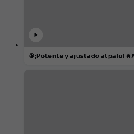
🎯¡𝗣𝗼𝘁𝗲𝗻𝘁𝗲 𝘆 𝗮𝗷𝘂𝘀𝘁𝗮𝗱𝗼 𝗮𝗹 𝗽𝗮