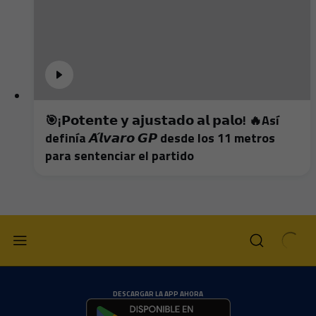
🎯¡𝗣𝗼𝘁𝗲𝗻𝘁𝗲 𝘆 𝗮𝗷𝘂𝘀𝘁𝗮𝗱𝗼 𝗮𝗹 𝗽𝗮𝗹𝗼! 🔥Así
definía 𝘼́𝙡𝙫𝙖𝙧𝙤 𝙂𝙋 desde los 11 metros
para sentenciar el partido
DESCARGAR LA APP AHORA