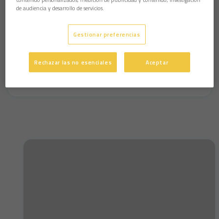
de audiencia y desarrollo de servicios.
Gestionar preferencias
Rechazar las no esenciales
Aceptar
👏 El CM en día de partido #futbol #cadizcf
#cádizcf