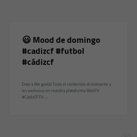
Skip to main content
😃 Mood de domingo
#cadizcf #futbol
#cádizcf
Dale a Me gusta! Todo el contenido al momento y
en exclusiva en nuestra plataforma WebTV
#CádizCFTV: ...