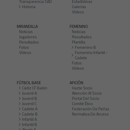
Transparencia SAD
Estadísticas
Historia
Galerías
Vídeos
MIRANDILLA
FEMENINO
Noticias
Noticias
Jugadores
Resultados
Resultados
Plantilla
Fotos
Femenino B
Vídeos
Femenino Infantil -
Cadete
Fotos
Vídeos
FÚTBOL BASE
AFICIÓN
Cádiz CF Balón
Hazte Socio
Juvenil A
Atención Al Socio
Juvenil B
Portal Del Socio
Juvenil C
Comité Ético
Cadete A
Federación De Peñas
Cadete B
Normativa De Acceso
Infantil A
Infantil B
Alevín A