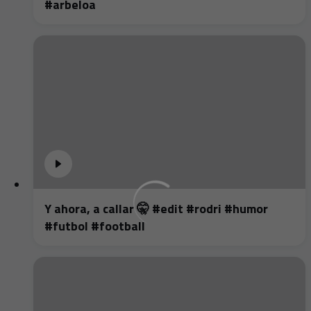
#arbeloa
Y ahora, a callar 🤫 #edit #rodri #humor
#futbol #football