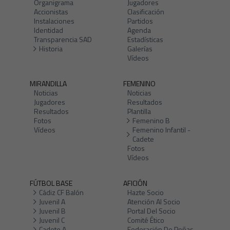
Organigrama
Jugadores
Accionistas
Clasificación
Instalaciones
Partidos
Identidad
Agenda
Transparencia SAD
Estadísticas
Historia
Galerías
Vídeos
MIRANDILLA
FEMENINO
Noticias
Noticias
Jugadores
Resultados
Resultados
Plantilla
Fotos
Femenino B
Vídeos
Femenino Infantil -
Cadete
Fotos
Vídeos
FÚTBOL BASE
AFICIÓN
Cádiz CF Balón
Hazte Socio
Juvenil A
Atención Al Socio
Juvenil B
Portal Del Socio
Juvenil C
Comité Ético
Cadete A
Federación De Peñas