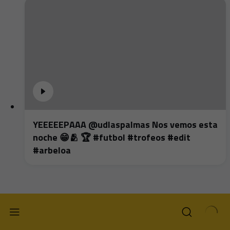
YEEEEEPAAA @udlaspalmas Nos vemos esta
noche 😁🫂 🏆 #futbol #trofeos #edit
#arbeloa