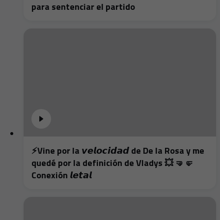
para sentenciar el partido
⚡️Vine por la 𝙫𝙚𝙡𝙤𝙘𝙞𝙙𝙖𝙙 de De la Rosa y me
quedé por la definición de Vladys 💥 🤜🤛
Conexión 𝙡𝙚𝙩𝙖𝙡