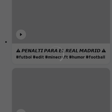
⚠️ 𝙋𝙀𝙉𝘼𝙇𝙏𝙄 𝙋𝘼𝙍𝘼 𝙀𝙇 𝙍𝙀𝘼𝙇 𝙈𝘼𝘿𝙍𝙄𝘿 ⚠️
#futbol #edit #minecraft #humor #football