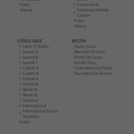
Fotos
Femenino B
Vídeos
Femenino Infantil -
Cadete
Fotos
Vídeos
FÚTBOL BASE
AFICIÓN
Cádiz CF Balón
Hazte Socio
Juvenil A
Atención Al Socio
Juvenil B
Portal Del Socio
Juvenil C
Comité Ético
Cadete A
Federación De Peñas
Cadete B
Normativa De Acceso
Infantil A
Infantil B
Alevín A
Alevín B
Genuine
Internacional
International Soccer
Academy
Fotos