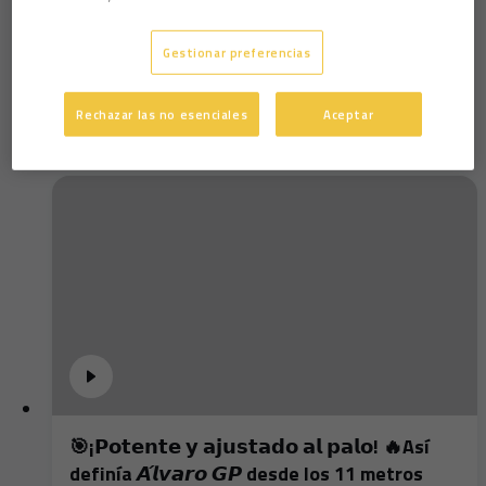
Marcos Mauro: "Intentamos contrarrestar a un
gran equipo"
Gestionar preferencias
Rechazar las no esenciales
Aceptar
🎯¡𝗣𝗼𝘁𝗲𝗻𝘁𝗲 𝘆 𝗮𝗷𝘂𝘀𝘁𝗮𝗱𝗼 𝗮𝗹 𝗽𝗮𝗹𝗼! 🔥Así
definía 𝘼́𝙡𝙫𝙖𝙧𝙤 𝙂𝙋 desde los 11 metros