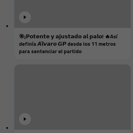
🎯¡𝗣𝗼𝘁𝗲𝗻𝘁𝗲 𝘆 𝗮𝗷𝘂𝘀𝘁𝗮𝗱𝗼 𝗮𝗹 𝗽𝗮𝗹𝗼! 🔥Así
definía 𝘼́𝙡𝙫𝙖𝙧𝙤 𝙂𝙋 desde los 11 metros
para sentenciar el partido