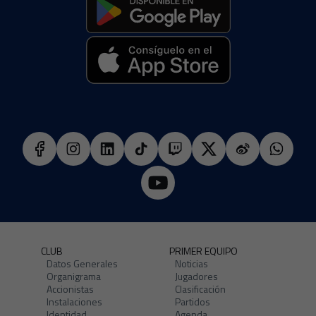
CLUB
PRIMER EQUIPO
Datos Generales
Noticias
Organigrama
Jugadores
Accionistas
Clasificación
Instalaciones
Partidos
Identidad
Agenda