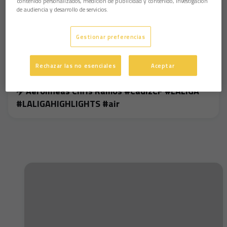
contenido personalizados, medición de publicidad y contenido, investigación
de audiencia y desarrollo de servicios.
Gestionar preferencias
Rechazar las no esenciales
Aceptar
✈️ Aerolíneas Chris Ramos #CádizCF #LALIGA
#LALIGAHIGHLIGHTS #air