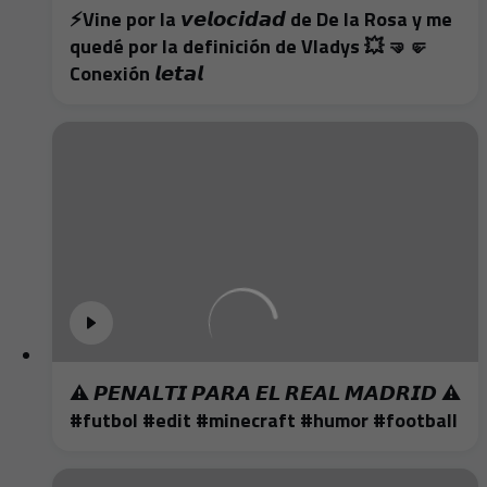
⚡️Vine por la 𝙫𝙚𝙡𝙤𝙘𝙞𝙙𝙖𝙙 de De la Rosa y me
quedé por la definición de Vladys 💥 🤜🤛
Conexión 𝙡𝙚𝙩𝙖𝙡
⚠️ 𝙋𝙀𝙉𝘼𝙇𝙏𝙄 𝙋𝘼𝙍𝘼 𝙀𝙇 𝙍𝙀𝘼𝙇 𝙈𝘼𝘿𝙍𝙄𝘿 ⚠️
#futbol #edit #minecraft #humor #football