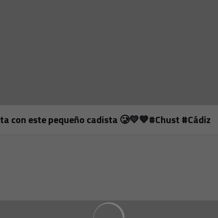
ista con este pequeño cadista 🥲💛💙#Chust #Cádiz