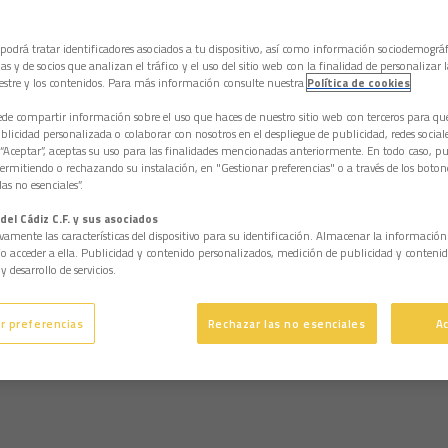
 podrá tratar identificadores asociados a tu dispositivo, así como información sociodemográf
as y de socios que analizan el tráfico y el uso del sitio web con la finalidad de personalizar 
estre y los contenidos. Para más información consulte nuestra
Política de cookies
e compartir información sobre el uso que haces de nuestro sitio web con terceros para q
licidad personalizada o colaborar con nosotros en el despliegue de publicidad, redes sociales
 “Aceptar”, aceptas su uso para las finalidades mencionadas anteriormente. En todo caso, pu
permitiendo o rechazando su instalación, en "Gestionar preferencias" o a través de los boton
as no esenciales”.
del Cádiz C.F. y sus asociados
vamente las características del dispositivo para su identificación. Almacenar la informació
/o acceder a ella. Publicidad y contenido personalizados, medición de publicidad y contenid
y desarrollo de servicios.
r preferencias
Rechazar las no esenciales
A