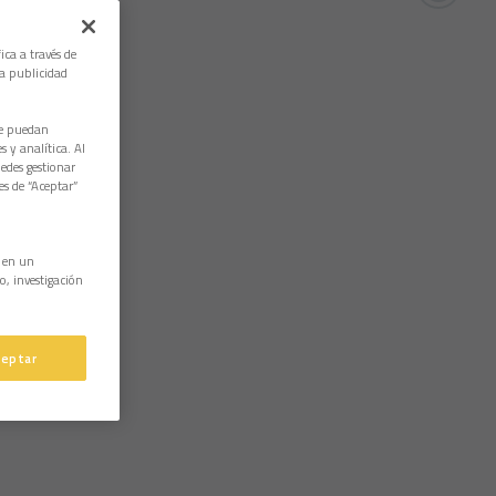
ica a través de
la publicidad
ue puedan
 y analítica. Al
edes gestionar
es de “Aceptar”
n en un
o, investigación
ceptar