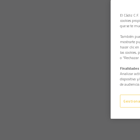
El Cádiz C.F.
cookies propi
que se te mu
También pued
mostrarte pub
hacer clic en
las cookies, 
o “Rechazar l
Finalidades 
Analizar acti
dispositivo y
de audiencia 
Gestiona