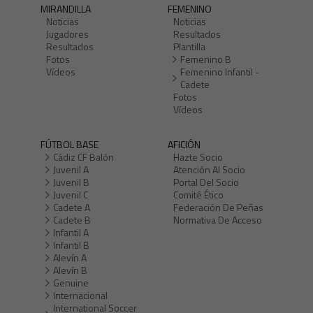
MIRANDILLA
FEMENINO
Noticias
Noticias
Jugadores
Resultados
Resultados
Plantilla
Fotos
Femenino B
Vídeos
Femenino Infantil -
Cadete
Fotos
Vídeos
FÚTBOL BASE
AFICIÓN
Cádiz CF Balón
Hazte Socio
Juvenil A
Atención Al Socio
Juvenil B
Portal Del Socio
Juvenil C
Comité Ético
Cadete A
Federación De Peñas
Cadete B
Normativa De Acceso
Infantil A
Infantil B
Alevín A
Alevín B
Genuine
Internacional
International Soccer