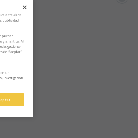
ica a través de
la publicidad
ue puedan
 y analítica. Al
edes gestionar
es de “Aceptar”
n en un
o, investigación
ceptar