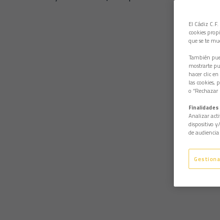
El Cádiz C.F.
cookies propi
que se te mu
También pued
mostrarte pub
hacer clic en
las cookies, 
o “Rechazar l
Finalidades 
Analizar acti
dispositivo y
de audiencia 
Gestiona