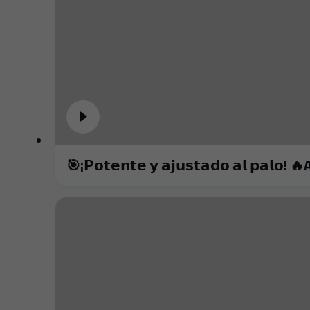
🎯¡𝗣𝗼𝘁𝗲𝗻𝘁𝗲 𝘆 𝗮𝗷𝘂𝘀𝘁𝗮𝗱𝗼 𝗮𝗹 𝗽𝗮