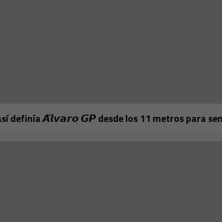
𝗼! 🔥Así definía 𝘼́𝙡𝙫𝙖𝙧𝙤 𝙂𝙋 desde los 11 metros para