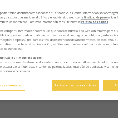
 podrá tratar identificadores asociados a tu dispositivo, así como información sociodemográf
as y de socios que analizan el tráfico y el uso del sitio web con la finalidad de personalizar 
estre y los contenidos. Para más información consulte nuestra
Política de cookies
e compartir información sobre el uso que haces de nuestro sitio web con terceros para q
licidad personalizada o colaborar con nosotros en el despliegue de publicidad, redes sociales
 “Aceptar”, aceptas su uso para las finalidades mencionadas anteriormente. En todo caso, pu
permitiendo o rechazando su instalación, en "Gestionar preferencias" o a través de los boton
as no esenciales”.
del Cádiz C.F. y sus asociados
vamente las características del dispositivo para su identificación. Almacenar la informació
/o acceder a ella. Publicidad y contenido personalizados, medición de publicidad y contenid
y desarrollo de servicios.
r preferencias
Rechazar las no esenciales
A