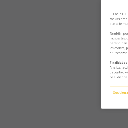
El Cádiz C.F.
cookies propi
que se te mu
También pued
mostrarte pub
hacer clic en
las cookies, 
o “Rechazar l
Finalidades 
Analizar acti
dispositivo y
de audiencia 
Gestiona