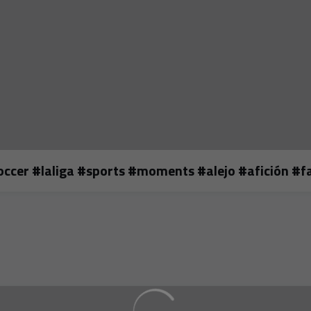
occer #laliga #sports #moments #alejo #afición #f