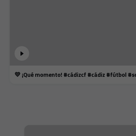
💛 ¡Qué momento! #cádizcf #cádiz #fútbol #s