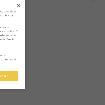
ica a través de
la publicidad
ue puedan
 y analítica. Al
edes gestionar
es de “Aceptar”
n en un
o, investigación
ceptar