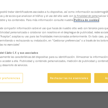
 podrá tratar identificadores asociados a tu dispositivo, así como información sociodemográf
as y de socios que analizan el tráfico y el uso del sitio web con la finalidad de personalizar 
estre y los contenidos. Para más información consulte nuestra
Política de cookies
e compartir información sobre el uso que haces de nuestro sitio web con terceros para q
licidad personalizada o colaborar con nosotros en el despliegue de publicidad, redes sociales
 “Aceptar”, aceptas su uso para las finalidades mencionadas anteriormente. En todo caso, pu
permitiendo o rechazando su instalación, en "Gestionar preferencias" o a través de los boton
as no esenciales”.
del Cádiz C.F. y sus asociados
vamente las características del dispositivo para su identificación. Almacenar la informació
/o acceder a ella. Publicidad y contenido personalizados, medición de publicidad y contenid
y desarrollo de servicios.
r preferencias
Rechazar las no esenciales
A