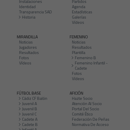
Instalaciones
Partidos
Identidad
Agenda
Transparencia SAD
Estadísticas
Historia
Galerías
Vídeos
MIRANDILLA
FEMENINO
Noticias
Noticias
Jugadores
Resultados
Resultados
Plantilla
Fotos
Femenino B
Vídeos
Femenino Infantil -
Cadete
Fotos
Vídeos
FÚTBOL BASE
AFICIÓN
Cádiz CF Balón
Hazte Socio
Juvenil A
Atención Al Socio
Juvenil B
Portal Del Socio
Juvenil C
Comité Ético
Cadete A
Federación De Peñas
Cadete B
Normativa De Acceso
Infantil A