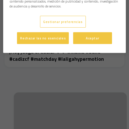
contenido personalizados, medición de publicidad y contenido, investigación
de audiencia y desarrollo de servicios.
Gestionar preferencias
Rechazar las no esenciales
Aceptar
¡Hoy juega el Cádiz! 💛💙 #meme #baile
#cadizcf #matchday #laligahypermotion