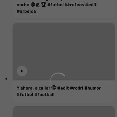
noche 😁🫂 🏆 #futbol #trofeos #edit
#arbeloa
Y ahora, a callar 🤫 #edit #rodri #humor
#futbol #football