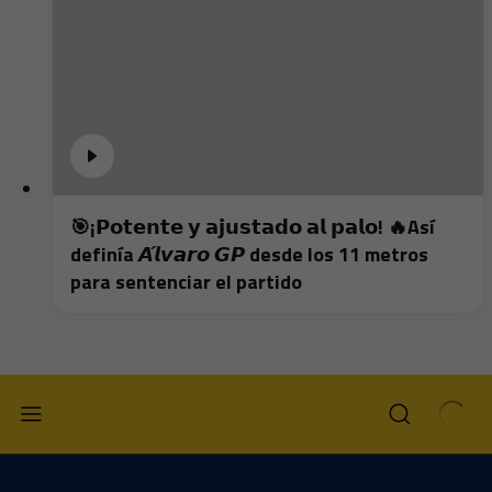
🎯¡𝗣𝗼𝘁𝗲𝗻𝘁𝗲 𝘆 𝗮𝗷𝘂𝘀𝘁𝗮𝗱𝗼 𝗮𝗹 𝗽𝗮𝗹𝗼! 🔥Así
definía 𝘼́𝙡𝙫𝙖𝙧𝙤 𝙂𝙋 desde los 11 metros
para sentenciar el partido