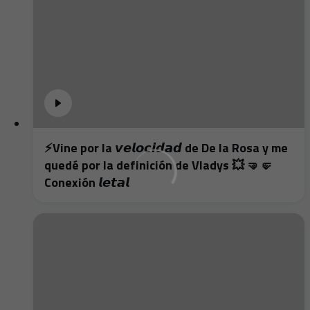
⚡️Vine por la 𝙫𝙚𝙡𝙤𝙘𝙞𝙙𝙖𝙙 de De la Rosa y me
quedé por la definición de Vladys 💥 🤜🤛
Conexión 𝙡𝙚𝙩𝙖𝙡