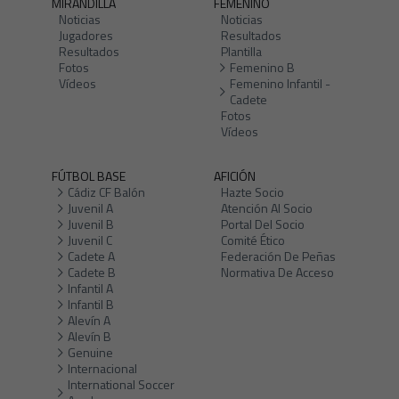
MIRANDILLA
FEMENINO
Noticias
Noticias
Jugadores
Resultados
Resultados
Plantilla
Fotos
Femenino B
Vídeos
Femenino Infantil -
Cadete
Fotos
Vídeos
FÚTBOL BASE
AFICIÓN
Cádiz CF Balón
Hazte Socio
Juvenil A
Atención Al Socio
Juvenil B
Portal Del Socio
Juvenil C
Comité Ético
Cadete A
Federación De Peñas
Cadete B
Normativa De Acceso
Infantil A
Infantil B
Alevín A
Alevín B
Genuine
Internacional
International Soccer