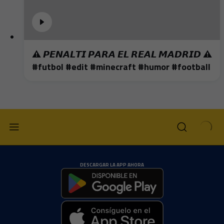
⚠️ 𝙋𝙀𝙉𝘼𝙇𝙏𝙄 𝙋𝘼𝙍𝘼 𝙀𝙇 𝙍𝙀𝘼𝙇 𝙈𝘼𝘿𝙍𝙄𝘿 ⚠️
#futbol #edit #minecraft #humor #football
DESCARGAR LA APP AHORA