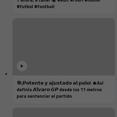
#futbol #football
🎯¡𝗣𝗼𝘁𝗲𝗻𝘁𝗲 𝘆 𝗮𝗷𝘂𝘀𝘁𝗮𝗱𝗼 𝗮𝗹 𝗽𝗮𝗹𝗼! 🔥Así
definía 𝘼́𝙡𝙫𝙖𝙧𝙤 𝙂𝙋 desde los 11 metros
para sentenciar el partido