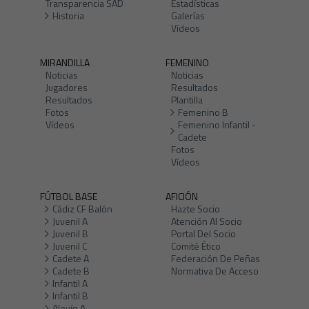
Transparencia SAD
Estadísticas
Historia
Galerías
Vídeos
MIRANDILLA
FEMENINO
Noticias
Noticias
Jugadores
Resultados
Resultados
Plantilla
Fotos
Femenino B
Vídeos
Femenino Infantil -
Cadete
Fotos
Vídeos
FÚTBOL BASE
AFICIÓN
Cádiz CF Balón
Hazte Socio
Juvenil A
Atención Al Socio
Juvenil B
Portal Del Socio
Juvenil C
Comité Ético
Cadete A
Federación De Peñas
Cadete B
Normativa De Acceso
Infantil A
Infantil B
Alevín A