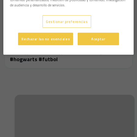
de audiencia y desarrollo de servicios.
Gestionar preferencias
Rechazar las no esenciales
Aceptar
Esta semana, somos Harry 🤩🪄🦅 #cadizcf
#harrypotter #harrypotteredit #magia
#hogwarts #futbol