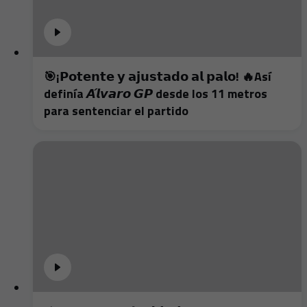
🎯¡𝗣𝗼𝘁𝗲𝗻𝘁𝗲 𝘆 𝗮𝗷𝘂𝘀𝘁𝗮𝗱𝗼 𝗮𝗹 𝗽𝗮𝗹𝗼! 🔥Así
definía 𝘼́𝙡𝙫𝙖𝙧𝙤 𝙂𝙋 desde los 11 metros
para sentenciar el partido