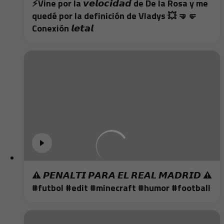
⚡️Vine por la 𝙫𝙚𝙡𝙤𝙘𝙞𝙙𝙖𝙙 de De la Rosa y me
quedé por la definición de Vladys 💥 🤜🤛
Conexión 𝙡𝙚𝙩𝙖𝙡
⚠️ 𝙋𝙀𝙉𝘼𝙇𝙏𝙄 𝙋𝘼𝙍𝘼 𝙀𝙇 𝙍𝙀𝘼𝙇 𝙈𝘼𝘿𝙍𝙄𝘿 ⚠️
#futbol #edit #minecraft #humor #football