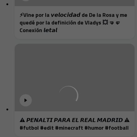
⚡️Vine por la 𝙫𝙚𝙡𝙤𝙘𝙞𝙙𝙖𝙙 de De la Rosa y me
quedé por la definición de Vladys 💥 🤜🤛
Conexión 𝙡𝙚𝙩𝙖𝙡
⚠️ 𝙋𝙀𝙉𝘼𝙇𝙏𝙄 𝙋𝘼𝙍𝘼 𝙀𝙇 𝙍𝙀𝘼𝙇 𝙈𝘼𝘿𝙍𝙄𝘿 ⚠️
#futbol #edit #minecraft #humor #football