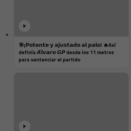
🎯¡𝗣𝗼𝘁𝗲𝗻𝘁𝗲 𝘆 𝗮𝗷𝘂𝘀𝘁𝗮𝗱𝗼 𝗮𝗹 𝗽𝗮𝗹𝗼! 🔥Así
definía 𝘼́𝙡𝙫𝙖𝙧𝙤 𝙂𝙋 desde los 11 metros
para sentenciar el partido