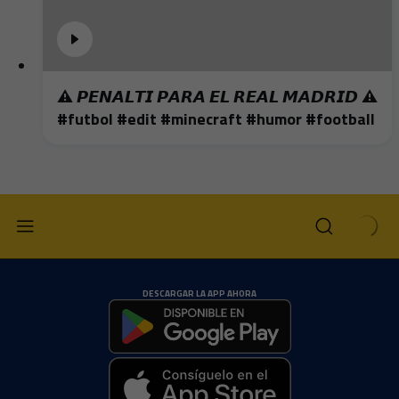
⚠️ 𝙋𝙀𝙉𝘼𝙇𝙏𝙄 𝙋𝘼𝙍𝘼 𝙀𝙇 𝙍𝙀𝘼𝙇 𝙈𝘼𝘿𝙍𝙄𝘿 ⚠️
#futbol #edit #minecraft #humor #football
DESCARGAR LA APP AHORA