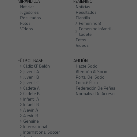
MIRANDILLA
FEMENINO
Noticias
Noticias
Jugadores
Resultados
Resultados
Plantilla
Fotos
Femenino B
Vídeos
Femenino Infantil -
Cadete
Fotos
Vídeos
FÚTBOL BASE
AFICIÓN
Cádiz CF Balón
Hazte Socio
Juvenil A
Atención Al Socio
Juvenil B
Portal Del Socio
Juvenil C
Comité Ético
Cadete A
Federación De Peñas
Cadete B
Normativa De Acceso
Infantil A
Infantil B
Alevín A
Alevín B
Genuine
Internacional
International Soccer