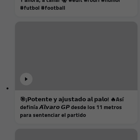
#futbol #football
🎯¡𝗣𝗼𝘁𝗲𝗻𝘁𝗲 𝘆 𝗮𝗷𝘂𝘀𝘁𝗮𝗱𝗼 𝗮𝗹 𝗽𝗮𝗹𝗼! 🔥Así
definía 𝘼́𝙡𝙫𝙖𝙧𝙤 𝙂𝙋 desde los 11 metros
para sentenciar el partido