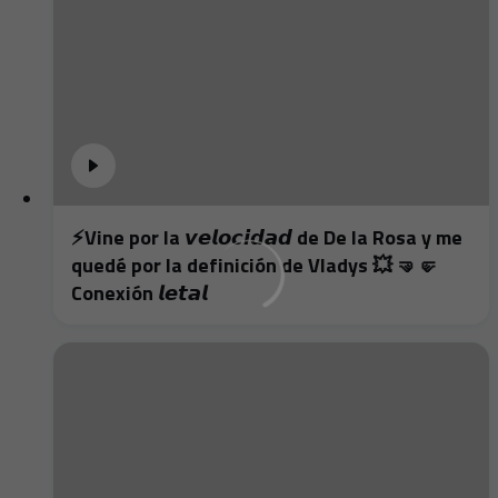
⚡️Vine por la 𝙫𝙚𝙡𝙤𝙘𝙞𝙙𝙖𝙙 de De la Rosa y me
quedé por la definición de Vladys 💥 🤜🤛
Conexión 𝙡𝙚𝙩𝙖𝙡