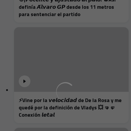
definía 𝘼́𝙡𝙫𝙖𝙧𝙤 𝙂𝙋 desde los 11 metros
para sentenciar el partido
⚡️Vine por la 𝙫𝙚𝙡𝙤𝙘𝙞𝙙𝙖𝙙 de De la Rosa y me
quedé por la definición de Vladys 💥 🤜🤛
Conexión 𝙡𝙚𝙩𝙖𝙡