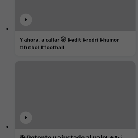
Y ahora, a callar 🤫 #edit #rodri #humor
#futbol #football
🎯¡𝗣𝗼𝘁𝗲𝗻𝘁𝗲 𝘆 𝗮𝗷𝘂𝘀𝘁𝗮𝗱𝗼 𝗮𝗹 𝗽𝗮𝗹𝗼! 🔥Así