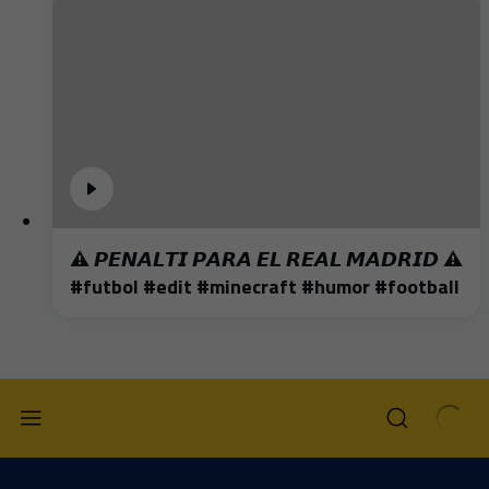
⚠️ 𝙋𝙀𝙉𝘼𝙇𝙏𝙄 𝙋𝘼𝙍𝘼 𝙀𝙇 𝙍𝙀𝘼𝙇 𝙈𝘼𝘿𝙍𝙄𝘿 ⚠️
#futbol #edit #minecraft #humor #football