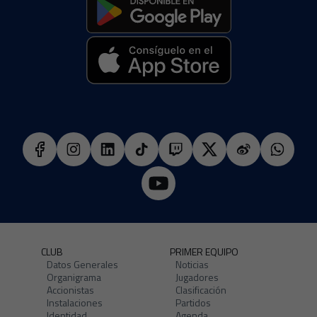
CLUB
PRIMER EQUIPO
Datos Generales
Noticias
Organigrama
Jugadores
Accionistas
Clasificación
Instalaciones
Partidos
Identidad
Agenda