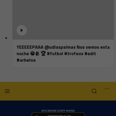
YEEEEEPAAA @udlaspalmas Nos vemos esta
noche 😁🫂 🏆 #futbol #trofeos #edit
#arbeloa
DESCARGAR LA APP AHORA