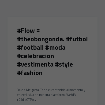
Skip to main content
#Flow 🟰
#theobongonda. #futbol
#football #moda
#celebracion
#vestimenta #style
#fashion
Dale a Me gusta! Todo el contenido al momento y
en exclusiva en nuestra plataforma WebTV
#CádizCFTV: ...