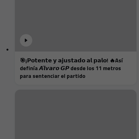
🎯¡𝗣𝗼𝘁𝗲𝗻𝘁𝗲 𝘆 𝗮𝗷𝘂𝘀𝘁𝗮𝗱𝗼 𝗮𝗹 𝗽𝗮𝗹𝗼! 🔥Así
definía 𝘼́𝙡𝙫𝙖𝙧𝙤 𝙂𝙋 desde los 11 metros
para sentenciar el partido