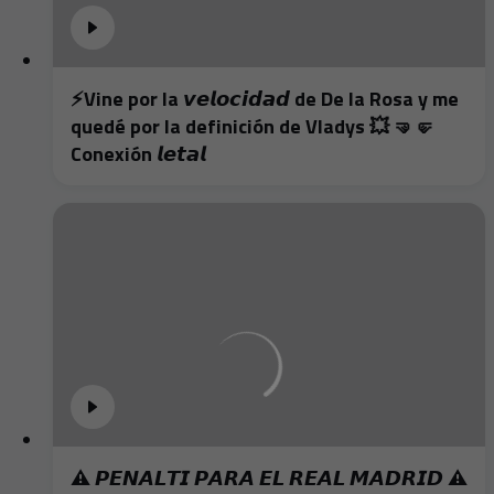
⚡️Vine por la 𝙫𝙚𝙡𝙤𝙘𝙞𝙙𝙖𝙙 de De la Rosa y me
quedé por la definición de Vladys 💥 🤜🤛
Conexión 𝙡𝙚𝙩𝙖𝙡
⚠️ 𝙋𝙀𝙉𝘼𝙇𝙏𝙄 𝙋𝘼𝙍𝘼 𝙀𝙇 𝙍𝙀𝘼𝙇 𝙈𝘼𝘿𝙍𝙄𝘿 ⚠️