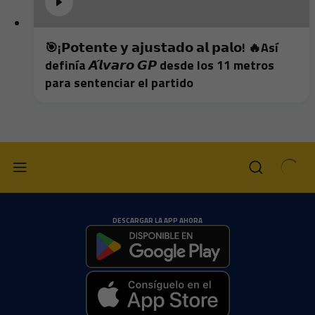
🎯¡𝗣𝗼𝘁𝗲𝗻𝘁𝗲 𝘆 𝗮𝗷𝘂𝘀𝘁𝗮𝗱𝗼 𝗮𝗹 𝗽𝗮𝗹𝗼! 🔥Así
definía 𝘼́𝙡𝙫𝙖𝙧𝙤 𝙂𝙋 desde los 11 metros
para sentenciar el partido
DESCARGAR LA APP AHORA