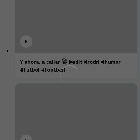
Y ahora, a callar 🤫 #edit #rodri #humor
#futbol #football