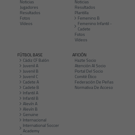
Noticias
Noticias
Jugadores
Resultados
Resultados
Plantilla
Fotos
Femenino B
Vídeos
Femenino Infantil -
Cadete
Fotos
Vídeos
FÚTBOL BASE
AFICIÓN
Cádiz CF Balón
Hazte Socio
Juvenil A
Atención Al Socio
Juvenil B
Portal Del Socio
Juvenil C
Comité Ético
Cadete A
Federación De Peñas
Cadete B
Normativa De Acceso
Infantil A
Infantil B
Alevín A
Alevín B
Genuine
Internacional
International Soccer
Academy