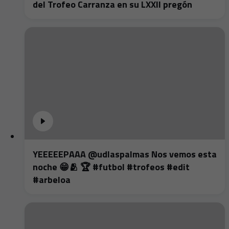
del Trofeo Carranza en su LXXII pregón
YEEEEEPAAA @udlaspalmas Nos vemos esta
noche 😁🫂 🏆 #futbol #trofeos #edit
#arbeloa