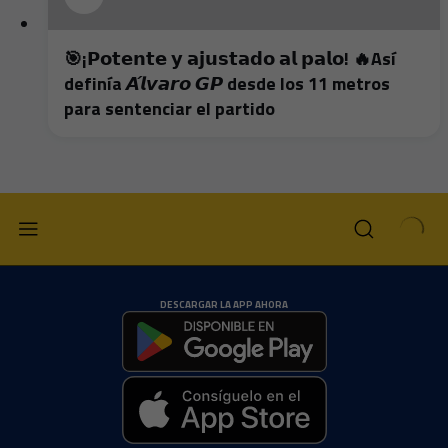
🎯¡𝗣𝗼𝘁𝗲𝗻𝘁𝗲 𝘆 𝗮𝗷𝘂𝘀𝘁𝗮𝗱𝗼 𝗮𝗹 𝗽𝗮𝗹𝗼! 🔥Así
definía 𝘼́𝙡𝙫𝙖𝙧𝙤 𝙂𝙋 desde los 11 metros
para sentenciar el partido
DESCARGAR LA APP AHORA