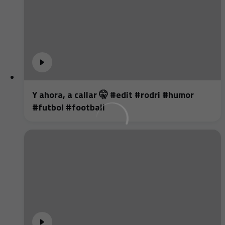
Y ahora, a callar 🤫 #edit #rodri #humor
#futbol #football