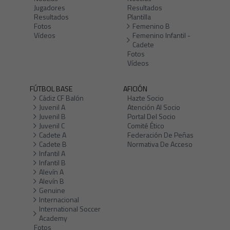
Jugadores
Resultados
Resultados
Plantilla
Fotos
Femenino B
Vídeos
Femenino Infantil -
Cadete
Fotos
Vídeos
FÚTBOL BASE
AFICIÓN
Cádiz CF Balón
Hazte Socio
Juvenil A
Atención Al Socio
Juvenil B
Portal Del Socio
Juvenil C
Comité Ético
Cadete A
Federación De Peñas
Cadete B
Normativa De Acceso
Infantil A
Infantil B
Alevín A
Alevín B
Genuine
Internacional
International Soccer
Academy
Fotos