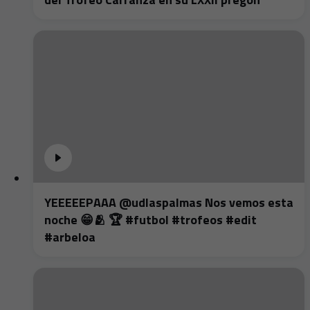
YEEEEEPAAA @udlaspalmas Nos vemos esta
noche 😁🫂 🏆 #futbol #trofeos #edit
#arbeloa