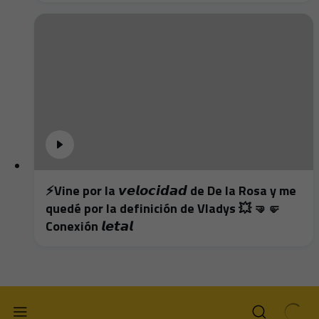
⚡️Vine por la 𝙫𝙚𝙡𝙤𝙘𝙞𝙙𝙖𝙙 de De la Rosa y me
quedé por la definición de Vladys 💥 🤜🤛
Conexión 𝙡𝙚𝙩𝙖𝙡