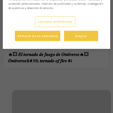
contenido personalizados, medición de publicidad y contenido, investigación
de audiencia y desarrollo de servicios.
Gestionar preferencias
Rechazar las no esenciales
Aceptar
🔥💥 𝑬𝒍 𝒕𝒐𝒓𝒏𝒂𝒅𝒐 𝒅𝒆 𝒇𝒖𝒆𝒈𝒐 𝒅𝒆 𝑶𝒏𝒕𝒊𝒗𝒆𝒓𝒐𝒔🔥💥
𝑶𝒏𝒕𝒊𝒗𝒆𝒓𝒐𝒔&#39; 𝒕𝒐𝒓𝒏𝒂𝒅𝒐 𝒐𝒇 𝒇𝒊𝒓𝒆 #i