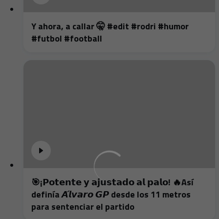
Y ahora, a callar 🤫 #edit #rodri #humor
#futbol #football
🎯¡𝗣𝗼𝘁𝗲𝗻𝘁𝗲 𝘆 𝗮𝗷𝘂𝘀𝘁𝗮𝗱𝗼 𝗮𝗹 𝗽𝗮𝗹𝗼! 🔥Así
definía 𝘼́𝙡𝙫𝙖𝙧𝙤 𝙂𝙋 desde los 11 metros
para sentenciar el partido