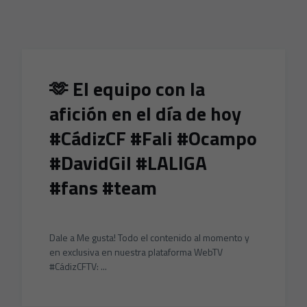
Skip to main content
🫶 El equipo con la
afición en el día de hoy
#CádizCF #Fali #Ocampo
#DavidGil #LALIGA
#fans #team
Dale a Me gusta! Todo el contenido al momento y
en exclusiva en nuestra plataforma WebTV
#CádizCFTV: ...