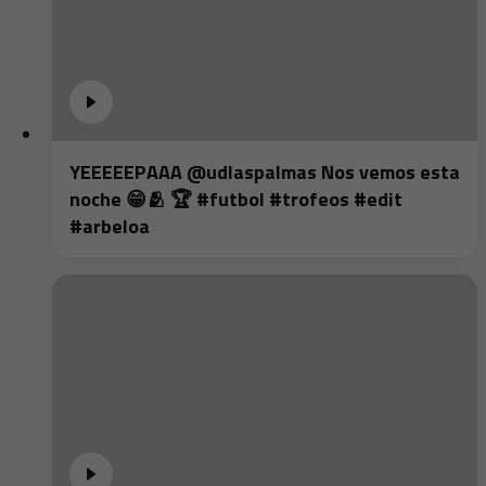
YEEEEEPAAA @udlaspalmas Nos vemos esta
noche 😁🫂 🏆 #futbol #trofeos #edit
#arbeloa