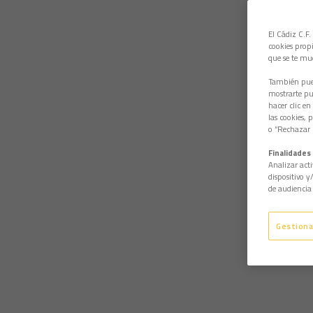
El Cádiz C.F.
cookies propi
que se te mu
También pued
mostrarte pub
hacer clic en
las cookies, 
o “Rechazar l
Finalidades 
Analizar acti
dispositivo y
de audiencia 
Gestiona