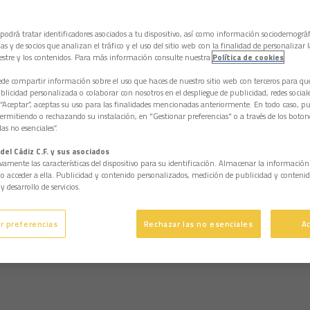
 podrá tratar identificadores asociados a tu dispositivo, así como información sociodemográf
as y de socios que analizan el tráfico y el uso del sitio web con la finalidad de personalizar 
estre y los contenidos. Para más información consulte nuestra
Política de cookies
e compartir información sobre el uso que haces de nuestro sitio web con terceros para q
licidad personalizada o colaborar con nosotros en el despliegue de publicidad, redes sociales
 “Aceptar”, aceptas su uso para las finalidades mencionadas anteriormente. En todo caso, pu
permitiendo o rechazando su instalación, en "Gestionar preferencias" o a través de los boton
as no esenciales”.
del Cádiz C.F. y sus asociados
vamente las características del dispositivo para su identificación. Almacenar la informació
/o acceder a ella. Publicidad y contenido personalizados, medición de publicidad y contenid
y desarrollo de servicios.
r preferencias
Rechazar las no esenciales
A