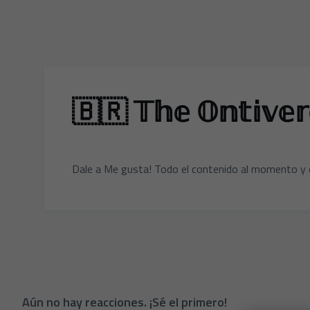
🇧🇷 𝕋𝕙𝕖 𝕆𝕟𝕥𝕚𝕧𝕖𝕣𝕠
Dale a Me gusta! Todo el contenido al momento y 
Aún no hay reacciones. ¡Sé el primero!