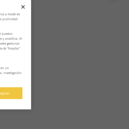
ica a través de
la publicidad
ue puedan
 y analítica. Al
edes gestionar
es de “Aceptar”
n en un
o, investigación
ceptar