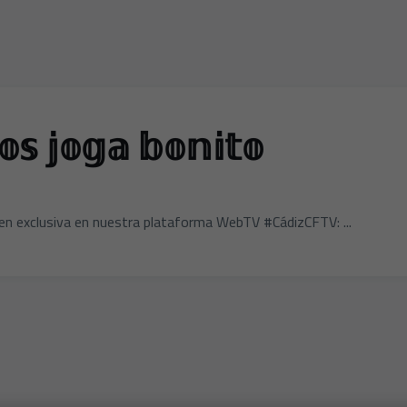
𝕤 𝕛𝕠𝕘𝕒 𝕓𝕠𝕟𝕚𝕥𝕠
en exclusiva en nuestra plataforma WebTV #CádizCFTV: ...