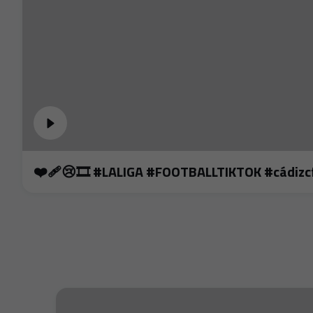
❤️‍🩹😢🎞️ #LALIGA #FOOTBALLTIKTOK #cádi