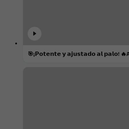
🎯¡𝗣𝗼𝘁𝗲𝗻𝘁𝗲 𝘆 𝗮𝗷𝘂𝘀𝘁𝗮𝗱𝗼 𝗮𝗹 𝗽𝗮