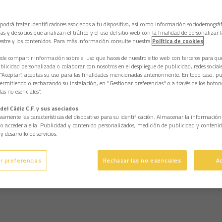
 podrá tratar identificadores asociados a tu dispositivo, así como información sociodemográf
as y de socios que analizan el tráfico y el uso del sitio web con la finalidad de personalizar 
estre y los contenidos. Para más información consulte nuestra
Política de cookies
e compartir información sobre el uso que haces de nuestro sitio web con terceros para q
licidad personalizada o colaborar con nosotros en el despliegue de publicidad, redes sociales
 “Aceptar”, aceptas su uso para las finalidades mencionadas anteriormente. En todo caso, pu
permitiendo o rechazando su instalación, en "Gestionar preferencias" o a través de los boton
as no esenciales”.
del Cádiz C.F. y sus asociados
vamente las características del dispositivo para su identificación. Almacenar la informació
/o acceder a ella. Publicidad y contenido personalizados, medición de publicidad y contenid
y desarrollo de servicios.
r preferencias
Rechazar las no esenciales
A