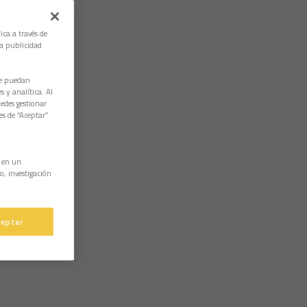
ica a través de
la publicidad
ue puedan
 y analítica. Al
edes gestionar
es de “Aceptar”
n en un
o, investigación
ceptar