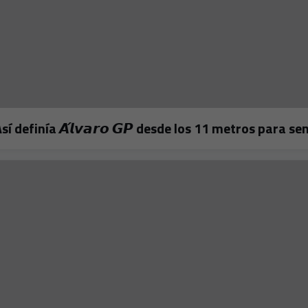
𝗼! 🔥Así definía 𝘼́𝙡𝙫𝙖𝙧𝙤 𝙂𝙋 desde los 11 metros para