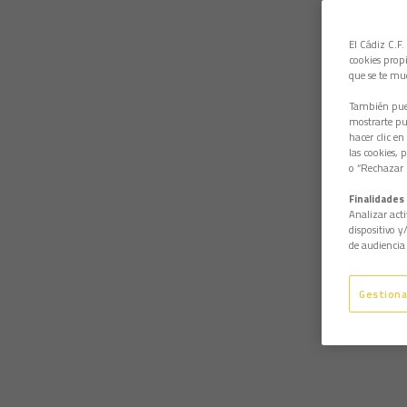
El Cádiz C.F.
cookies propi
que se te mu
También pued
mostrarte pub
hacer clic en
las cookies, 
o “Rechazar l
Finalidades 
Analizar acti
dispositivo y
de audiencia 
Gestiona