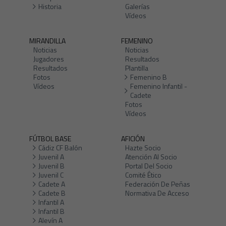
Historia
Galerías
Vídeos
MIRANDILLA
FEMENINO
Noticias
Noticias
Jugadores
Resultados
Resultados
Plantilla
Fotos
Femenino B
Vídeos
Femenino Infantil -
Cadete
Fotos
Vídeos
FÚTBOL BASE
AFICIÓN
Cádiz CF Balón
Hazte Socio
Juvenil A
Atención Al Socio
Juvenil B
Portal Del Socio
Juvenil C
Comité Ético
Cadete A
Federación De Peñas
Cadete B
Normativa De Acceso
Infantil A
Infantil B
Alevín A