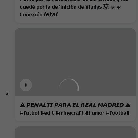
quedé por la definición de Vladys 💥 🤜🤛
Conexión 𝙡𝙚𝙩𝙖𝙡
⚠️ 𝙋𝙀𝙉𝘼𝙇𝙏𝙄 𝙋𝘼𝙍𝘼 𝙀𝙇 𝙍𝙀𝘼𝙇 𝙈𝘼𝘿𝙍𝙄𝘿 ⚠️
#futbol #edit #minecraft #humor #football