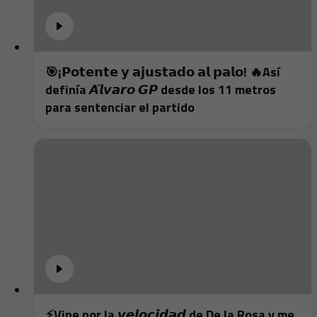
🎯¡𝗣𝗼𝘁𝗲𝗻𝘁𝗲 𝘆 𝗮𝗷𝘂𝘀𝘁𝗮𝗱𝗼 𝗮𝗹 𝗽𝗮𝗹𝗼! 🔥Así
definía 𝘼́𝙡𝙫𝙖𝙧𝙤 𝙂𝙋 desde los 11 metros
para sentenciar el partido
⚡️Vine por la 𝙫𝙚𝙡𝙤𝙘𝙞𝙙𝙖𝙙 de De la Rosa y me