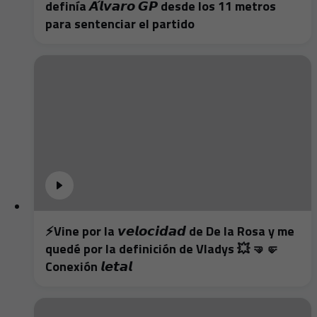
definía 𝘼́𝙡𝙫𝙖𝙧𝙤 𝙂𝙋 desde los 11 metros
para sentenciar el partido
⚡️Vine por la 𝙫𝙚𝙡𝙤𝙘𝙞𝙙𝙖𝙙 de De la Rosa y me
quedé por la definición de Vladys 💥 🤜🤛
Conexión 𝙡𝙚𝙩𝙖𝙡