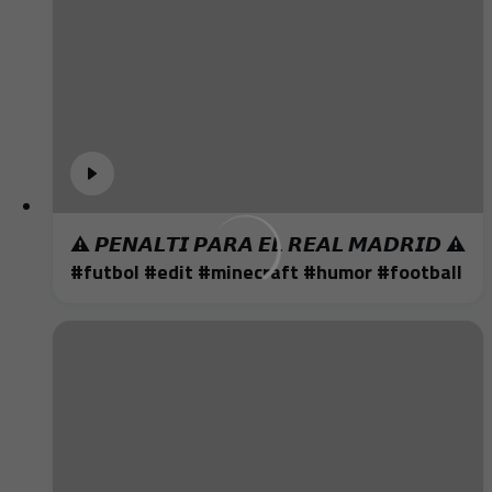
⚠️ 𝙋𝙀𝙉𝘼𝙇𝙏𝙄 𝙋𝘼𝙍𝘼 𝙀𝙇 𝙍𝙀𝘼𝙇 𝙈𝘼𝘿𝙍𝙄𝘿 ⚠️
#futbol #edit #minecraft #humor #football