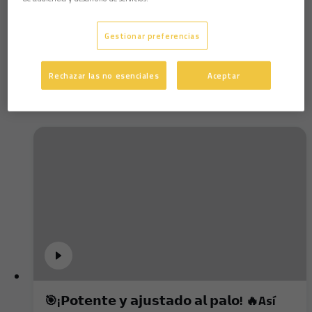
Gestionar preferencias
Directo | La previa cadista
Rechazar las no esenciales
Aceptar
🎯¡𝗣𝗼𝘁𝗲𝗻𝘁𝗲 𝘆 𝗮𝗷𝘂𝘀𝘁𝗮𝗱𝗼 𝗮𝗹 𝗽𝗮𝗹𝗼! 🔥Así