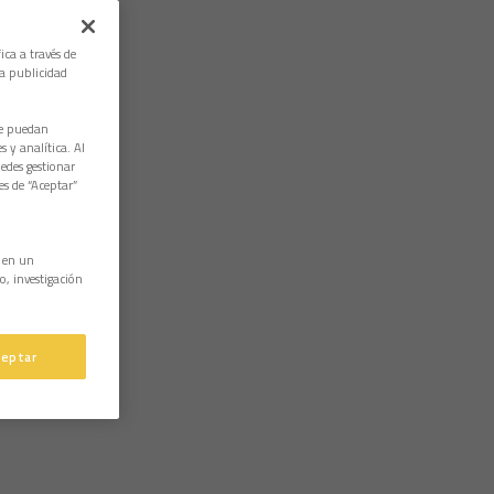
ica a través de
la publicidad
ue puedan
 y analítica. Al
edes gestionar
es de “Aceptar”
n en un
o, investigación
ceptar