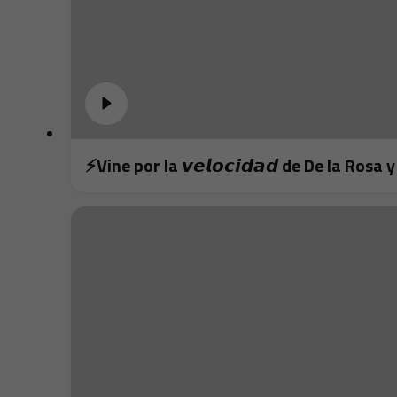
⚡️Vine por la 𝙫𝙚𝙡𝙤𝙘𝙞𝙙𝙖𝙙 de De la Ros