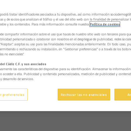
 podrá tratar identificadores asociados a tu dispositivo, así como información sociodemográf
as y de socios que analizan el tráfico y el uso del sitio web con la finalidad de personalizar 
estre y los contenidos. Para más información consulte nuestra
Política de cookies
e compartir información sobre el uso que haces de nuestro sitio web con terceros para q
licidad personalizada o colaborar con nosotros en el despliegue de publicidad, redes sociales
 “Aceptar”, aceptas su uso para las finalidades mencionadas anteriormente. En todo caso, pu
permitiendo o rechazando su instalación, en "Gestionar preferencias" o a través de los boton
as no esenciales”.
del Cádiz C.F. y sus asociados
vamente las características del dispositivo para su identificación. Almacenar la informació
/o acceder a ella. Publicidad y contenido personalizados, medición de publicidad y contenid
y desarrollo de servicios.
r preferencias
Rechazar las no esenciales
A