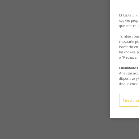
El Cádiz C.F.
cookies propi
que se te mu
También pued
mostrarte pub
hacer clic en
las cookies, 
o “Rechazar l
Finalidades 
Analizar acti
dispositivo y
de audiencia 
Gestiona