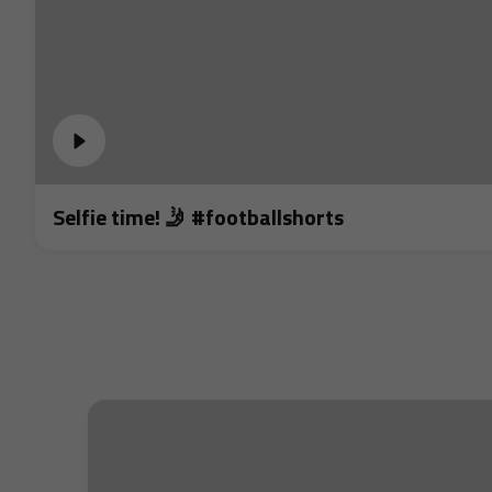
Selfie time! 🤳 #footballshorts