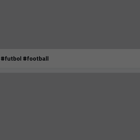
Y ahora, a callar 🤫 #edit #rodri #humor #futbol #football