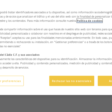
 podrá tratar identificadores asociados a tu dispositivo, así como información sociodemográf
as y de socios que analizan el tráfico y el uso del sitio web con la finalidad de personalizar 
estre y los contenidos. Para más información consulte nuestra
Política de cookies
e compartir información sobre el uso que haces de nuestro sitio web con terceros para q
licidad personalizada o colaborar con nosotros en el despliegue de publicidad, redes sociales
 “Aceptar”, aceptas su uso para las finalidades mencionadas anteriormente. En todo caso, pu
permitiendo o rechazando su instalación, en "Gestionar preferencias" o a través de los boton
as no esenciales”.
del Cádiz C.F. y sus asociados
vamente las características del dispositivo para su identificación. Almacenar la informació
/o acceder a ella. Publicidad y contenido personalizados, medición de publicidad y contenid
y desarrollo de servicios.
r preferencias
Rechazar las no esenciales
A