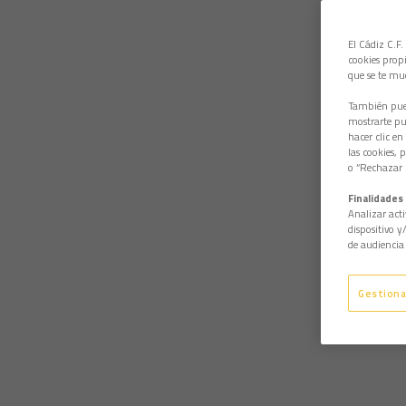
El Cádiz C.F.
cookies propi
que se te mu
También pued
mostrarte pub
hacer clic en
las cookies, 
o “Rechazar l
Finalidades 
Analizar acti
dispositivo y
de audiencia 
Gestiona