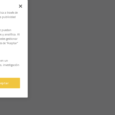
ica a través de
la publicidad
ue puedan
 y analítica. Al
edes gestionar
es de “Aceptar”
n en un
o, investigación
ceptar