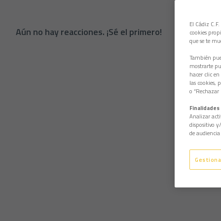
El Cádiz C.F.
Aún no hay reacciones. ¡Sé el primero!
cookies propi
que se te mu
También pued
mostrarte pub
hacer clic en
las cookies, 
o “Rechazar l
Finalidades 
Analizar acti
dispositivo y
de audiencia 
Gestiona