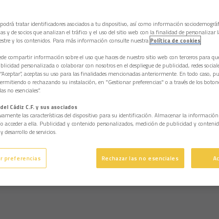
 podrá tratar identificadores asociados a tu dispositivo, así como información sociodemográf
as y de socios que analizan el tráfico y el uso del sitio web con la finalidad de personalizar 
estre y los contenidos. Para más información consulte nuestra
Política de cookies
e compartir información sobre el uso que haces de nuestro sitio web con terceros para q
licidad personalizada o colaborar con nosotros en el despliegue de publicidad, redes sociales
 “Aceptar”, aceptas su uso para las finalidades mencionadas anteriormente. En todo caso, pu
permitiendo o rechazando su instalación, en "Gestionar preferencias" o a través de los boton
as no esenciales”.
del Cádiz C.F. y sus asociados
vamente las características del dispositivo para su identificación. Almacenar la informació
/o acceder a ella. Publicidad y contenido personalizados, medición de publicidad y contenid
y desarrollo de servicios.
r preferencias
Rechazar las no esenciales
A