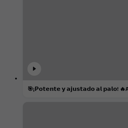
🎯¡𝗣𝗼𝘁𝗲𝗻𝘁𝗲 𝘆 𝗮𝗷𝘂𝘀𝘁𝗮𝗱𝗼 𝗮𝗹 𝗽𝗮