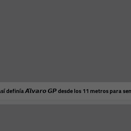
𝗼! 🔥Así definía 𝘼́𝙡𝙫𝙖𝙧𝙤 𝙂𝙋 desde los 11 metros para