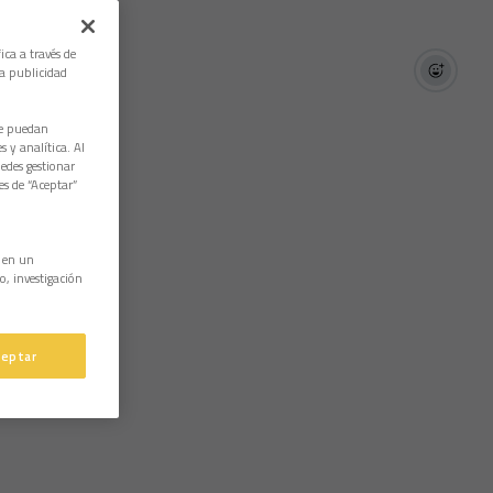
ica a través de
la publicidad
ue puedan
 y analítica. Al
edes gestionar
es de “Aceptar”
n en un
o, investigación
ceptar