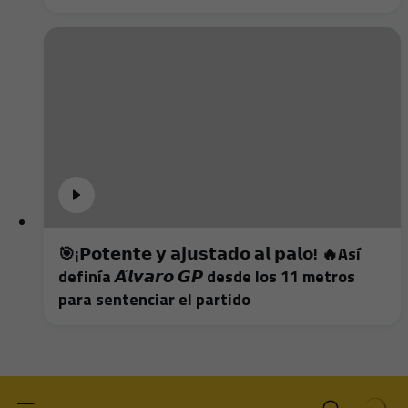
🎯¡𝗣𝗼𝘁𝗲𝗻𝘁𝗲 𝘆 𝗮𝗷𝘂𝘀𝘁𝗮𝗱𝗼 𝗮𝗹 𝗽𝗮𝗹𝗼! 🔥Así
definía 𝘼́𝙡𝙫𝙖𝙧𝙤 𝙂𝙋 desde los 11 metros
para sentenciar el partido