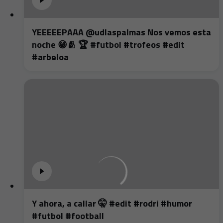
YEEEEEPAAA @udlaspalmas Nos vemos esta
noche 😁🫂 🏆 #futbol #trofeos #edit
#arbeloa
Y ahora, a callar 🤫 #edit #rodri #humor
#futbol #football