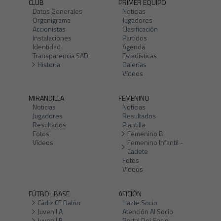
CLUB
PRIMER EQUIPO
Datos Generales
Noticias
Organigrama
Jugadores
Accionistas
Clasificación
Instalaciones
Partidos
Identidad
Agenda
Transparencia SAD
Estadísticas
Historia
Galerías
Vídeos
MIRANDILLA
FEMENINO
Noticias
Noticias
Jugadores
Resultados
Resultados
Plantilla
Fotos
Femenino B
Vídeos
Femenino Infantil -
Cadete
Fotos
Vídeos
FÚTBOL BASE
AFICIÓN
Cádiz CF Balón
Hazte Socio
Juvenil A
Atención Al Socio
Juvenil B
Portal Del Socio