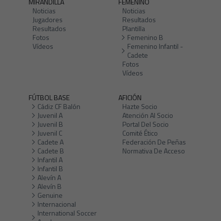
MIRANDILLA
FEMENINO
Noticias
Noticias
Jugadores
Resultados
Resultados
Plantilla
Fotos
Femenino B
Vídeos
Femenino Infantil -
Cadete
Fotos
Vídeos
FÚTBOL BASE
AFICIÓN
Cádiz CF Balón
Hazte Socio
Juvenil A
Atención Al Socio
Juvenil B
Portal Del Socio
Juvenil C
Comité Ético
Cadete A
Federación De Peñas
Cadete B
Normativa De Acceso
Infantil A
Infantil B
Alevín A
Alevín B
Genuine
Internacional
International Soccer