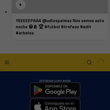
YEEEEEPAAA @udlaspalmas Nos vemos esta
noche 😁🫂 🏆 #futbol #trofeos #edit
#arbeloa
DESCARGAR LA APP AHORA