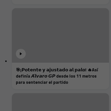
🎯¡𝗣𝗼𝘁𝗲𝗻𝘁𝗲 𝘆 𝗮𝗷𝘂𝘀𝘁𝗮𝗱𝗼 𝗮𝗹 𝗽𝗮𝗹𝗼! 🔥Así
definía 𝘼́𝙡𝙫𝙖𝙧𝙤 𝙂𝙋 desde los 11 metros
para sentenciar el partido