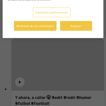
Iza Carcelén: "Mi ilusión es mantener al Cádiz
en Primera"
Gestionar preferencias
Rechazar las no esenciales
Aceptar
Y ahora, a callar 🤫 #edit #rodri #humor
#futbol #football