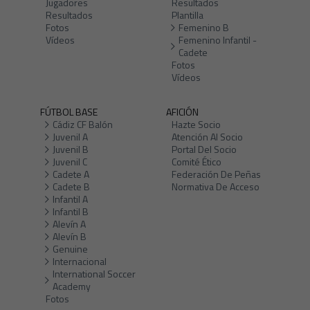
Jugadores
Resultados
Resultados
Plantilla
Fotos
Femenino B
Vídeos
Femenino Infantil -
Cadete
Fotos
Vídeos
FÚTBOL BASE
AFICIÓN
Cádiz CF Balón
Hazte Socio
Juvenil A
Atención Al Socio
Juvenil B
Portal Del Socio
Juvenil C
Comité Ético
Cadete A
Federación De Peñas
Cadete B
Normativa De Acceso
Infantil A
Infantil B
Alevín A
Alevín B
Genuine
Internacional
International Soccer
Academy
Fotos