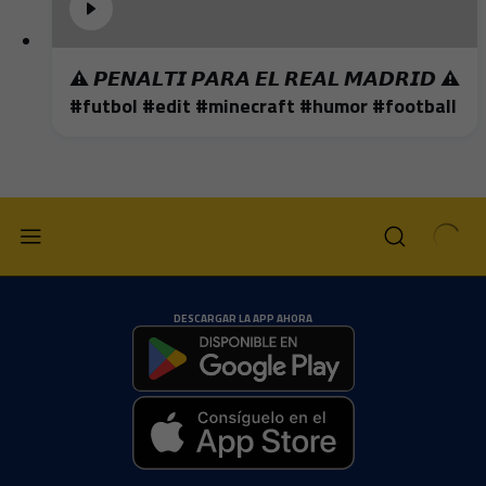
⚠️ 𝙋𝙀𝙉𝘼𝙇𝙏𝙄 𝙋𝘼𝙍𝘼 𝙀𝙇 𝙍𝙀𝘼𝙇 𝙈𝘼𝘿𝙍𝙄𝘿 ⚠️
#futbol #edit #minecraft #humor #football
DESCARGAR LA APP AHORA