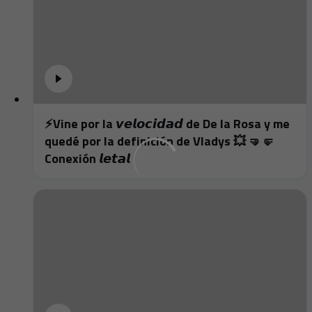
⚡️Vine por la 𝙫𝙚𝙡𝙤𝙘𝙞𝙙𝙖𝙙 de De la Rosa y me
quedé por la definición de Vladys 💥 🤜🤛
Conexión 𝙡𝙚𝙩𝙖𝙡