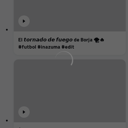
El 𝙩𝙤𝙧𝙣𝙖𝙙𝙤 𝙙𝙚 𝙛𝙪𝙚𝙜𝙤 de Borja 🌪️🔥
#futbol #inazuma #edit