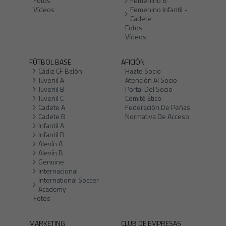
Fotos
Femenino B
Vídeos
Femenino Infantil -
Cadete
Fotos
Vídeos
FÚTBOL BASE
AFICIÓN
Cádiz CF Balón
Hazte Socio
Juvenil A
Atención Al Socio
Juvenil B
Portal Del Socio
Juvenil C
Comité Ético
Cadete A
Federación De Peñas
Cadete B
Normativa De Acceso
Infantil A
Infantil B
Alevín A
Alevín B
Genuine
Internacional
International Soccer
Academy
Fotos
MARKETING
CLUB DE EMPRESAS