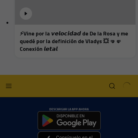
⚡️Vine por la 𝙫𝙚𝙡𝙤𝙘𝙞𝙙𝙖𝙙 de De la Rosa y me
quedé por la definición de Vladys 💥 🤜🤛
Conexión 𝙡𝙚𝙩𝙖𝙡
DESCARGAR LA APP AHORA