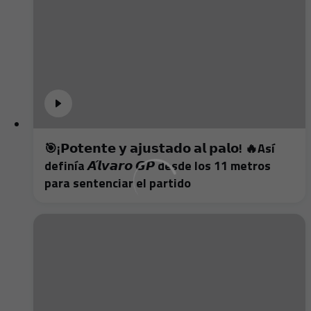
🎯¡𝗣𝗼𝘁𝗲𝗻𝘁𝗲 𝘆 𝗮𝗷𝘂𝘀𝘁𝗮𝗱𝗼 𝗮𝗹 𝗽𝗮𝗹𝗼! 🔥Así
definía 𝘼́𝙡𝙫𝙖𝙧𝙤 𝙂𝙋 desde los 11 metros
para sentenciar el partido