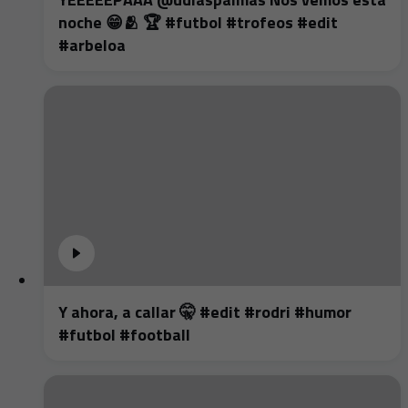
noche 😁🫂 🏆 #futbol #trofeos #edit
#arbeloa
Y ahora, a callar 🤫 #edit #rodri #humor
#futbol #football