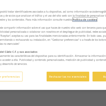
 podrá tratar identificadores asociados a tu dispositivo, así como información sociodemográf
as y de socios que analizan el tráfico y el uso del sitio web con la finalidad de personalizar 
estre y los contenidos. Para más información consulte nuestra
Política de cookies
e compartir información sobre el uso que haces de nuestro sitio web con terceros para q
licidad personalizada o colaborar con nosotros en el despliegue de publicidad, redes sociales
 “Aceptar”, aceptas su uso para las finalidades mencionadas anteriormente. En todo caso, pu
permitiendo o rechazando su instalación, en "Gestionar preferencias" o a través de los boton
as no esenciales”.
del Cádiz C.F. y sus asociados
vamente las características del dispositivo para su identificación. Almacenar la informació
/o acceder a ella. Publicidad y contenido personalizados, medición de publicidad y contenid
y desarrollo de servicios.
r preferencias
Rechazar las no esenciales
A