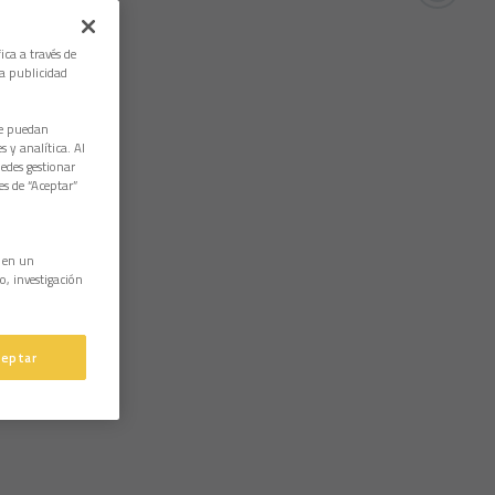
ica a través de
la publicidad
ue puedan
 y analítica. Al
edes gestionar
es de “Aceptar”
n en un
o, investigación
ceptar