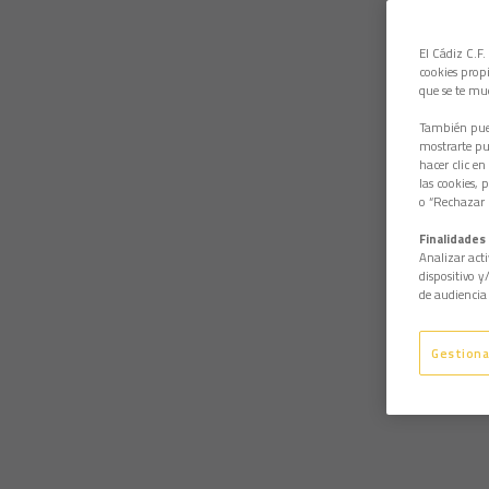
El Cádiz C.F.
cookies propi
que se te mu
También pued
mostrarte pub
hacer clic en
las cookies, 
o “Rechazar l
Finalidades 
Analizar acti
dispositivo y
de audiencia 
Gestiona