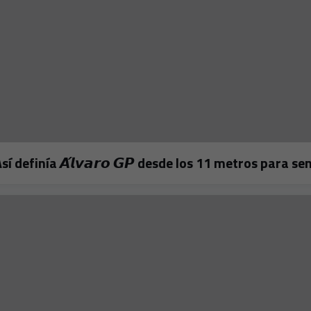
𝗼! 🔥Así definía 𝘼́𝙡𝙫𝙖𝙧𝙤 𝙂𝙋 desde los 11 metros para