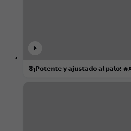
🎯¡𝗣𝗼𝘁𝗲𝗻𝘁𝗲 𝘆 𝗮𝗷𝘂𝘀𝘁𝗮𝗱𝗼 𝗮𝗹 𝗽𝗮