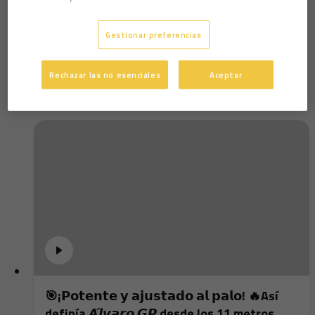
Cádiz CF Femenino 5-0 CP San Miguel (31-10-
Gestionar preferencias
20)
Rechazar las no esenciales
Aceptar
🎯¡𝗣𝗼𝘁𝗲𝗻𝘁𝗲 𝘆 𝗮𝗷𝘂𝘀𝘁𝗮𝗱𝗼 𝗮𝗹 𝗽𝗮𝗹𝗼! 🔥Así
definía 𝘼́𝙡𝙫𝙖𝙧𝙤 𝙂𝙋 desde los 11 metros