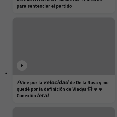
para sentenciar el partido
⚡️Vine por la 𝙫𝙚𝙡𝙤𝙘𝙞𝙙𝙖𝙙 de De la Rosa y me
quedé por la definición de Vladys 💥 🤜🤛
Conexión 𝙡𝙚𝙩𝙖𝙡