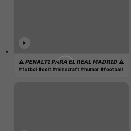
⚠️ 𝙋𝙀𝙉𝘼𝙇𝙏𝙄 𝙋𝘼𝙍𝘼 𝙀𝙇 𝙍𝙀𝘼𝙇 𝙈𝘼𝘿𝙍𝙄𝘿 ⚠️
#futbol #edit #minecraft #humor #football