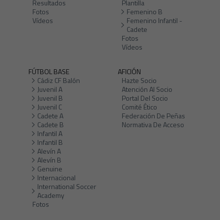
Resultados
Plantilla
Fotos
Femenino B
Vídeos
Femenino Infantil -
Cadete
Fotos
Vídeos
FÚTBOL BASE
AFICIÓN
Cádiz CF Balón
Hazte Socio
Juvenil A
Atención Al Socio
Juvenil B
Portal Del Socio
Juvenil C
Comité Ético
Cadete A
Federación De Peñas
Cadete B
Normativa De Acceso
Infantil A
Infantil B
Alevín A
Alevín B
Genuine
Internacional
International Soccer
Academy
Fotos