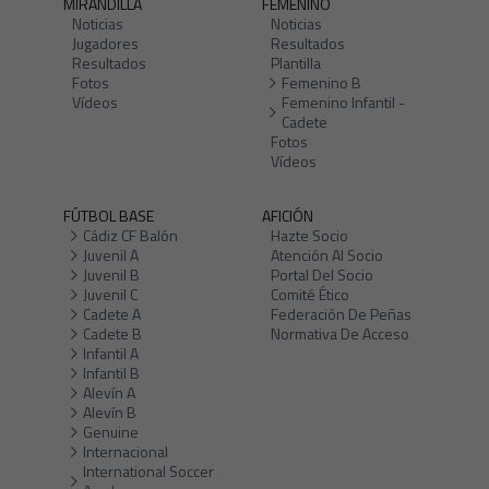
MIRANDILLA
FEMENINO
Noticias
Noticias
Jugadores
Resultados
Resultados
Plantilla
Fotos
Femenino B
Vídeos
Femenino Infantil -
Cadete
Fotos
Vídeos
FÚTBOL BASE
AFICIÓN
Cádiz CF Balón
Hazte Socio
Juvenil A
Atención Al Socio
Juvenil B
Portal Del Socio
Juvenil C
Comité Ético
Cadete A
Federación De Peñas
Cadete B
Normativa De Acceso
Infantil A
Infantil B
Alevín A
Alevín B
Genuine
Internacional
International Soccer