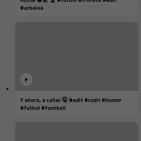
#arbeloa
Y ahora, a callar 🤫 #edit #rodri #humor
#futbol #football