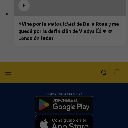
⚡️Vine por la 𝙫𝙚𝙡𝙤𝙘𝙞𝙙𝙖𝙙 de De la Rosa y me
quedé por la definición de Vladys 💥 🤜🤛
Conexión 𝙡𝙚𝙩𝙖𝙡
DESCARGAR LA APP AHORA