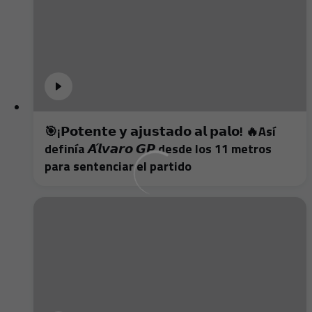
🎯¡𝗣𝗼𝘁𝗲𝗻𝘁𝗲 𝘆 𝗮𝗷𝘂𝘀𝘁𝗮𝗱𝗼 𝗮𝗹 𝗽𝗮𝗹𝗼! 🔥Así
definía 𝘼́𝙡𝙫𝙖𝙧𝙤 𝙂𝙋 desde los 11 metros
para sentenciar el partido