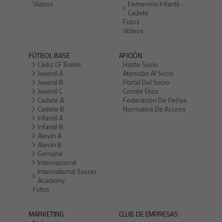
Vídeos
Femenino Infantil -
Cadete
Fotos
Vídeos
FÚTBOL BASE
AFICIÓN
Cádiz CF Balón
Hazte Socio
Juvenil A
Atención Al Socio
Juvenil B
Portal Del Socio
Juvenil C
Comité Ético
Cadete A
Federación De Peñas
Cadete B
Normativa De Acceso
Infantil A
Infantil B
Alevín A
Alevín B
Genuine
Internacional
International Soccer
Academy
Fotos
MARKETING
CLUB DE EMPRESAS