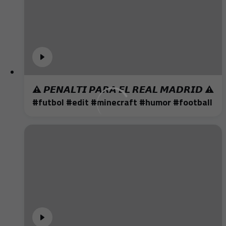
⚠️ 𝙋𝙀𝙉𝘼𝙇𝙏𝙄 𝙋𝘼𝙍𝘼 𝙀𝙇 𝙍𝙀𝘼𝙇 𝙈𝘼𝘿𝙍𝙄𝘿 ⚠️
#futbol #edit #minecraft #humor #football