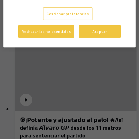
Entrenamiento Ciudad Deportiva (10-11-20)
Gestionar preferencias
Rechazar las no esenciales
Aceptar
🎯¡𝗣𝗼𝘁𝗲𝗻𝘁𝗲 𝘆 𝗮𝗷𝘂𝘀𝘁𝗮𝗱𝗼 𝗮𝗹 𝗽𝗮𝗹𝗼! 🔥Así
definía 𝘼́𝙡𝙫𝙖𝙧𝙤 𝙂𝙋 desde los 11 metros
para sentenciar el partido