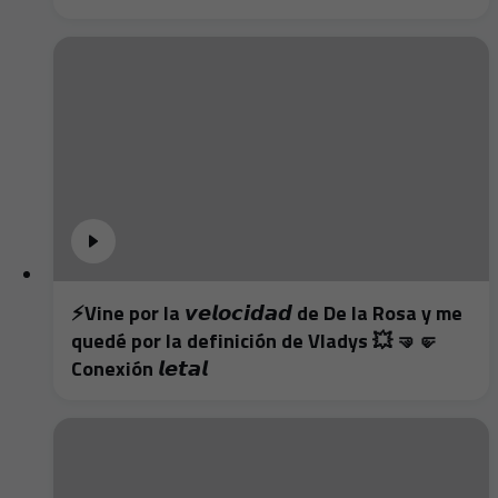
⚡️Vine por la 𝙫𝙚𝙡𝙤𝙘𝙞𝙙𝙖𝙙 de De la Rosa y me
quedé por la definición de Vladys 💥 🤜🤛
Conexión 𝙡𝙚𝙩𝙖𝙡