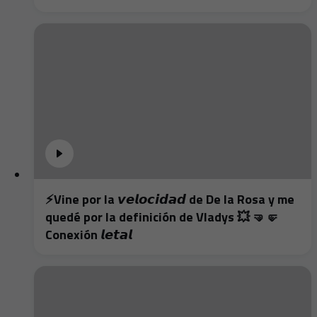
⚡️Vine por la 𝙫𝙚𝙡𝙤𝙘𝙞𝙙𝙖𝙙 de De la Rosa y me
quedé por la definición de Vladys 💥 🤜🤛
Conexión 𝙡𝙚𝙩𝙖𝙡