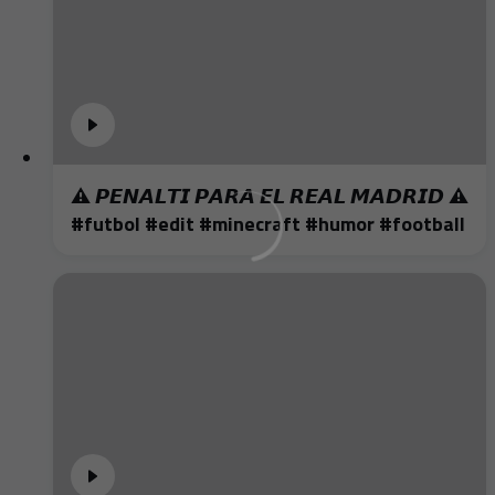
⚠️ 𝙋𝙀𝙉𝘼𝙇𝙏𝙄 𝙋𝘼𝙍𝘼 𝙀𝙇 𝙍𝙀𝘼𝙇 𝙈𝘼𝘿𝙍𝙄𝘿 ⚠️
#futbol #edit #minecraft #humor #football