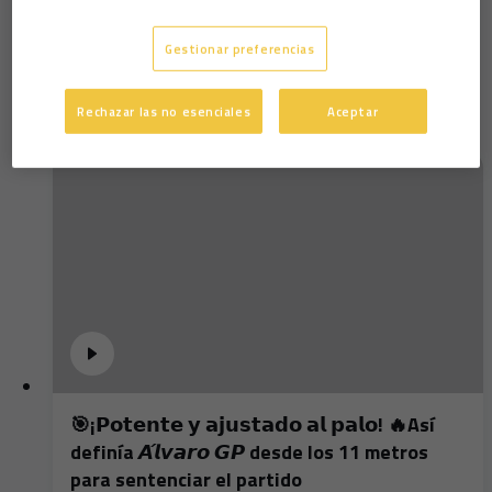
Servando Sánchez tras Cádiz-Lugo (27-01-18)
Gestionar preferencias
Rechazar las no esenciales
Aceptar
🎯¡𝗣𝗼𝘁𝗲𝗻𝘁𝗲 𝘆 𝗮𝗷𝘂𝘀𝘁𝗮𝗱𝗼 𝗮𝗹 𝗽𝗮𝗹𝗼! 🔥Así
definía 𝘼́𝙡𝙫𝙖𝙧𝙤 𝙂𝙋 desde los 11 metros
para sentenciar el partido