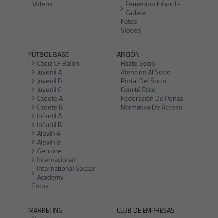
Vídeos
Femenino Infantil -
Cadete
Fotos
Vídeos
FÚTBOL BASE
AFICIÓN
Cádiz CF Balón
Hazte Socio
Juvenil A
Atención Al Socio
Juvenil B
Portal Del Socio
Juvenil C
Comité Ético
Cadete A
Federación De Peñas
Cadete B
Normativa De Acceso
Infantil A
Infantil B
Alevín A
Alevín B
Genuine
Internacional
International Soccer
Academy
Fotos
MARKETING
CLUB DE EMPRESAS