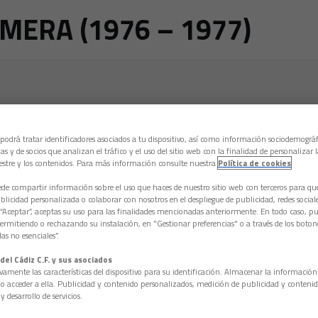
MERA (1976 – 1977)
s una victoria en Carranza por 2 a 0 ante el Tarrasa CF. Será la cul
José María García, como entrenador. Se alcanzan los diez mil abonad
 podrá tratar identificadores asociados a tu dispositivo, así como información sociodemográf
áñez o Mané, aunque hubo que reforzarla durante la marcha, porque 
as y de socios que analizan el tráfico y el uso del sitio web con la finalidad de personalizar 
ensa, quizás con menos prestaciones, pero muy curtido, Barrachina,
estre y los contenidos. Para más información consulte nuestra
Política de cookies
campeonato segundo, gracias al triunfo sobre el Tarrasa CF, por 2 a 
e compartir información sobre el uso que haces de nuestro sitio web con terceros para q
 Villalba (Ramón Blanco). Los goles fueron de Ortega y Villalba. El
licidad personalizada o colaborar con nosotros en el despliegue de publicidad, redes sociales
ible. Una gesta pionera, inolvidable, que se celebra con gran alegría
 “Aceptar”, aceptas su uso para las finalidades mencionadas anteriormente. En todo caso, pu
la primera participación del Cádiz CF en el Trofeo Carranza. Hay una
permitiendo o rechazando su instalación, en "Gestionar preferencias" o a través de los boton
as no esenciales”.
del Cádiz C.F. y sus asociados
vamente las características del dispositivo para su identificación. Almacenar la informació
/o acceder a ella. Publicidad y contenido personalizados, medición de publicidad y contenid
y desarrollo de servicios.