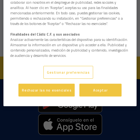
colaborar con nosotros en el despliegue de publicidad, redes sociales y
Club
PTS
PJ
PG
analítica. Al hacer clic en “Aceptar”, aceptas su uso para las finalidades
mencionadas anteriormente. En todo caso, puedes gestionar las cookies,
permitiendo o rechazando su instalación, en "Gestionar preferencias" o a
2
0
0
0
UD Almería
través de los botones de “Aceptar” o “Rechazar las no esenciales”.
7
0
0
0
Cádiz CF
Finalidades del Cádiz C.F. y sus asociados
Analizar activamente las características del dispositivo para su identificación.
Almacenar la información en un dispositivo y/o acceder a ella. Publicidad y
contenido personalizados, medición de publicidad y contenido, investigación
de audiencia y desarrollo de servicios.
Gestionar preferencias
Rechazar las no esenciales
Aceptar
DESCARGAR LA APP AHORA