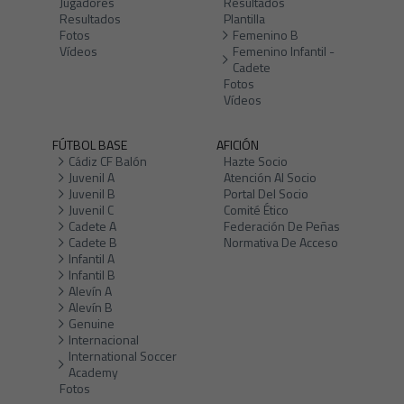
Jugadores
Resultados
Resultados
Plantilla
Fotos
Femenino B
Vídeos
Femenino Infantil -
Cadete
Fotos
Vídeos
FÚTBOL BASE
AFICIÓN
Cádiz CF Balón
Hazte Socio
Juvenil A
Atención Al Socio
Juvenil B
Portal Del Socio
Juvenil C
Comité Ético
Cadete A
Federación De Peñas
Cadete B
Normativa De Acceso
Infantil A
Infantil B
Alevín A
Alevín B
Genuine
Internacional
International Soccer
Academy
Fotos