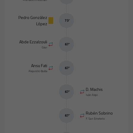
Pedro González
73
’
López
Abde Ezzalzouli
67
’
Gavi
Ansu Fati
67
’
Alejandro Balde
D. Machis
67
’
Iván Alejo
Rubén Sobrino
67
’
F. San Emeterio