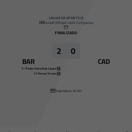
Skip to main content
LALIGA EA SPORTS
|
J2
|
Cádiz CF
-
FC Barcelona
|
LALIGA EA SPORTS
J2
Estadi Olímpic Lluís Companys
FINALIZADO
2
0
BAR
CAD
81’
Pedro González López
93’
Ferran Torres
Espectadores: 39.603