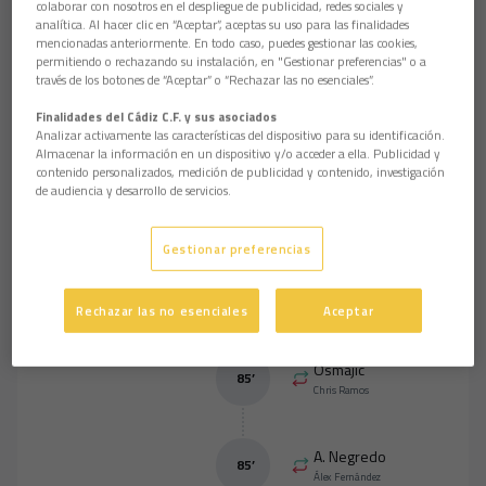
colaborar con nosotros en el despliegue de publicidad, redes sociales y
analítica. Al hacer clic en “Aceptar”, aceptas su uso para las finalidades
mencionadas anteriormente. En todo caso, puedes gestionar las cookies,
Eventos del partido
Ordenar por eventos
permitiendo o rechazando su instalación, en "Gestionar preferencias" o a
través de los botones de “Aceptar” o “Rechazar las no esenciales”.
Finalidades del Cádiz C.F. y sus asociados
-
2
0
Analizar activamente las características del dispositivo para su identificación.
Almacenar la información en un dispositivo y/o acceder a ella. Publicidad y
contenido personalizados, medición de publicidad y contenido, investigación
de audiencia y desarrollo de servicios.
Ferran Torres
93
’
Gestionar preferencias
Javi Hernández
92
’
Rechazar las no esenciales
Aceptar
Osmajic
85
’
Chris Ramos
A. Negredo
85
’
Álex Fernández