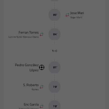
Jose Mari
85
’
Roger Martí
Ferran Torres
84
’
Lamine Yamal Nasraoui Ebana
-
1
0
Pedro González
81
’
López
S. Roberto
78
’
Romeu
Eric García
78
’
Andreas Christensen