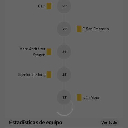
Gavi
50
’
F. San Emeterio
46
’
Marc-André ter
26
’
Stegen
Frenkie de Jong
25
’
Iván Alejo
13
’
Estadísticas de equipo
Ver todo