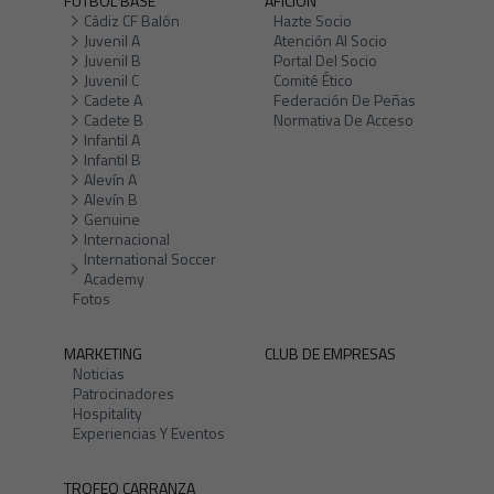
FÚTBOL BASE
AFICIÓN
Cádiz CF Balón
Hazte Socio
Juvenil A
Atención Al Socio
Juvenil B
Portal Del Socio
Juvenil C
Comité Ético
Cadete A
Federación De Peñas
Cadete B
Normativa De Acceso
Infantil A
Infantil B
Alevín A
Alevín B
Genuine
Internacional
International Soccer
Academy
Fotos
MARKETING
CLUB DE EMPRESAS
Noticias
Patrocinadores
Hospitality
Experiencias Y Eventos
TROFEO CARRANZA