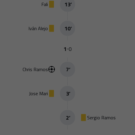
13
’
Fali
10
’
Iván Alejo
1
0
-
7
’
Chris Ramos
3
’
Jose Mari
2
’
Sergio Ramos