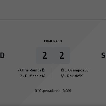
FINALIZADO
2
2
AD
S
7’
Chris Ramos
L. Ocampos
36’
27’
D. Machis
I. Rakitic
59’
Espectadores: 18.886