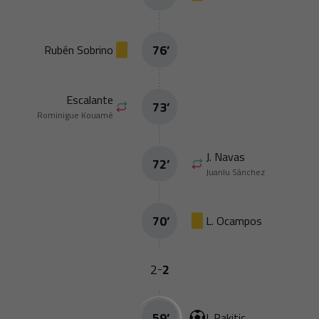
76
’
Rubén Sobrino
Escalante
73
’
Rominigue Kouamé
J. Navas
72
’
Juanlu Sánchez
70
’
L. Ocampos
2
2
-
59
’
I. Rakitic