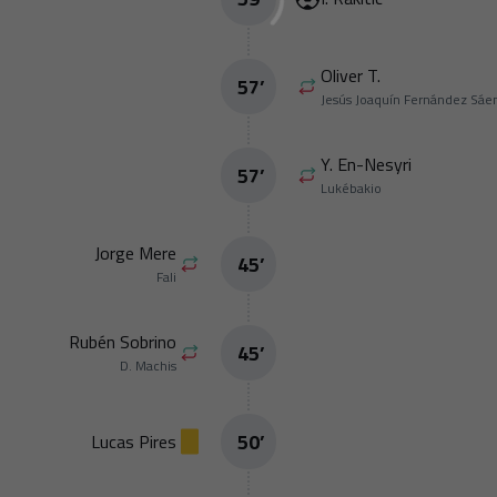
Oliver T.
57
’
Jesús Joaquín Fernández Sáen
Y. En-Nesyri
57
’
Lukébakio
Jorge Mere
45
’
Fali
Rubén Sobrino
45
’
D. Machis
50
’
Lucas Pires