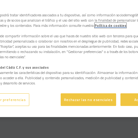
 podrá tratar identificadores asociados a tu dispositivo, así como información sociodemográf
as y de socios que analizan el tráfico y el uso del sitio web con la finalidad de personalizar 
estre y los contenidos. Para más información consulte nuestra
Política de cookies
e compartir información sobre el uso que haces de nuestro sitio web con terceros para q
licidad personalizada o colaborar con nosotros en el despliegue de publicidad, redes sociales
 “Aceptar”, aceptas su uso para las finalidades mencionadas anteriormente. En todo caso, pu
permitiendo o rechazando su instalación, en "Gestionar preferencias" o a través de los boton
cara
Estadísticas
Competición
as no esenciales”.
del Cádiz C.F. y sus asociados
vamente las características del dispositivo para su identificación. Almacenar la informació
/o acceder a ella. Publicidad y contenido personalizados, medición de publicidad y contenid
y desarrollo de servicios.
r preferencias
Rechazar las no esenciales
A