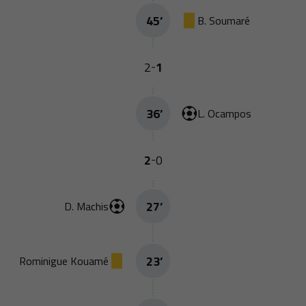
45
’
B. Soumaré
2
1
-
36
’
L. Ocampos
2
0
-
27
’
D. Machis
23
’
Rominigue Kouamé