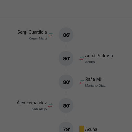
Sergi Guardiola
86
’
Roger Martí
Adrià Pedrosa
80
’
Acuña
Rafa Mir
80
’
Mariano Díaz
Álex Fernández
80
’
Iván Alejo
78
’
Acuña