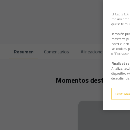
El Cádiz C.F.
cookies propi
que se te mu
También pued
mostrarte pub
hacer clic en
las cookies, 
Resumen
Comentarios
Alineaciones
Cara a 
o “Rechazar l
Finalidades 
Analizar acti
dispositivo y
Momentos destacados
de audiencia 
Gestiona