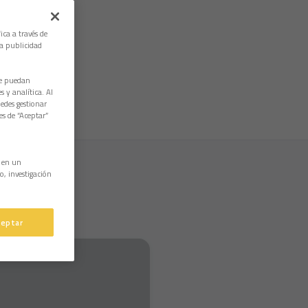
ica a través de
la publicidad
ue puedan
 y analítica. Al
edes gestionar
es de “Aceptar”
n en un
o, investigación
ceptar