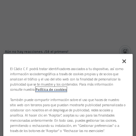
Aún no hay reacciones. ¡Sé el primero!
El Cádiz CF pone a disposición de sus abonados entradas para
El Cádiz C.F. podrá tratar identificadores asociados a tu dispositivo, así como
el FC Barcelona - Cádiz CF del próximo lunes 18 de abril. Se
información sociodemográfica a través de cookies propias y de socios que
podrán adquirir un máximo de dos entradas por carnet, los
analizan el tráfico y el uso del sitio web con la finalidad de personalizar la
abonados podrán comprar las entradas para la grada de
Gol
publicidad que se te muestre y los contenidos. Para más información
Sub Nike 3 superior
desde este lunes a las 12:00 horas hasta
consulte nuestra
Política de cookies
el miércoles a un precio de 39 euros. El horario de taquillas es
intensivo de 09:00 a 15:30 horas.
También puede compartir información sobre el uso que haces de nuestro
sitio web con terceros para que puedan mostrarte publicidad personalizada o
Las entradas solo se podrán adquirir físicamente en taquillas.
colaborar con nosotros en el despliegue de publicidad, redes sociales y
analítica. Al hacer clic en “Aceptar”, aceptas su uso para las finalidades
Además, existe la posibilidad de viajar con la Federación de
mencionadas anteriormente. En todo caso, puedes gestionar las cookies,
Peñas Cadistas (FPC) con un precio total de 150€ que incluye
permitiendo o rechazando su instalación, en "Gestionar preferencias" o a
desplazamiento y entrada. Para esta segunda opción, las
través de los botones de “Aceptar” o “Rechazar las no esenciales”.
entradas deberán ser adquiridas enviando un correo a