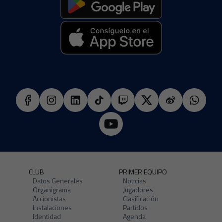
CLUB
PRIMER EQUIPO
Datos Generales
Noticias
Organigrama
Jugadores
Accionistas
Clasificación
Instalaciones
Partidos
Identidad
Agenda