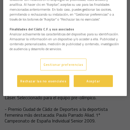
conjunto amarillo la pasada temporada. Quedó campeón del
analítica. Al hacer clic en “Aceptar”, aceptas su uso para las finalidades
mencionadas anteriormente. En todo caso, puedes gestionar las cookies,
Grupo IV de Segunda División B, ascendió al equipo a la
permitiendo o rechazando su instalación, en "Gestionar preferencias" o a
categoría de plata del fútbol español y logró el título de
través de los botones de “Aceptar” o “Rechazar las no esenciales”.
Campeón de Campeones de Segunda B en la primera edición
que se disputa.
Finalidades del Cádiz C.F. y sus asociados
Analizar activamente las características del dispositivo para su identificación.
Por todos estos logros el jurado de los Premios Ciudad de
Almacenar la información en un dispositivo y/o acceder a ella. Publicidad y
contenido personalizados, medición de publicidad y contenido, investigación
Cádiz de Deportes, presidido por D. Vicente Sánchez Costa,
de audiencia y desarrollo de servicios.
Teniente Alcalde Delegado de Fiestas y Deporte, le ha
concedido el Premio Ciudad de Cádiz de Deportes al
entrenador más destacado
.
Gestionar preferencias
El resto de premiados fueron:
Rechazar las no esenciales
Aceptar
- Premio Ciudad de Cádiz de Deportes al deportista masculino
más destacado: Pablo Guitián Sarria. Campeón España Clase
Láser. Seleccionado para el equipo pre-olímpico.
- Premio Ciudad de Cádiz de Deportes a la deportista
femenina más destacada: Paula Parrado Aliad. 1ª
Campeonato de España Individual Senior 2009.