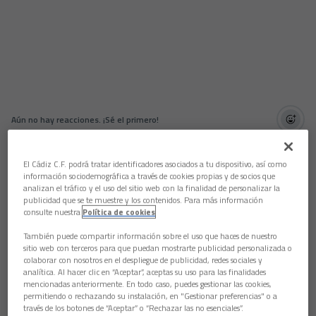
Aún no hay reacciones. ¡Sé el primero!
El técnico Sergio González analizó el encuentro en la sala de
prensa de El Sadar. “Un partido como hemos dibujado. Un
El Cádiz C.F. podrá tratar identificadores asociados a tu dispositivo, así como
equipo intenso como Osasuna. Hemos estado con entereza
información sociodemográfica a través de cookies propias y de socios que
analizan el tráfico y el uso del sitio web con la finalidad de personalizar la
en el partido. Ellos estaban más en nuestro campo al
publicidad que se te muestre y los contenidos. Para más información
principio, pero poco a poco fuimos tomando terreno. El
consulte nuestra
Política de cookies
penalti primero nos hizo mucho daño. Tuvimos dos
situaciones muy claras de Choco y Lucas. Cuando mejor
También puede compartir información sobre el uso que haces de nuestro
estábamos, llegó la expulsión, se acabó el partido y ya llegó el
sitio web con terceros para que puedan mostrarte publicidad personalizada o
segundo penalti. Toca trabajar y pensar ya en el partido ante
colaborar con nosotros en el despliegue de publicidad, redes sociales y
analítica. Al hacer clic en “Aceptar”, aceptas su uso para las finalidades
el Athletic de la semana que viene”.
mencionadas anteriormente. En todo caso, puedes gestionar las cookies,
Momentos del partido que fueron decisivos. “Creo que ha
permitiendo o rechazando su instalación, en "Gestionar preferencias" o a
través de los botones de “Aceptar” o “Rechazar las no esenciales”.
habido fases del partido donde el equipo ha podido hacer gol,