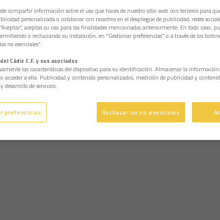
e compartir información sobre el uso que haces de nuestro sitio web con terceros para q
licidad personalizada o colaborar con nosotros en el despliegue de publicidad, redes sociales
 “Aceptar”, aceptas su uso para las finalidades mencionadas anteriormente. En todo caso, pu
permitiendo o rechazando su instalación, en "Gestionar preferencias" o a través de los boton
as no esenciales”.
del Cádiz C.F. y sus asociados
vamente las características del dispositivo para su identificación. Almacenar la informació
/o acceder a ella. Publicidad y contenido personalizados, medición de publicidad y contenid
y desarrollo de servicios.
r preferencias
Rechazar las no esenciales
A