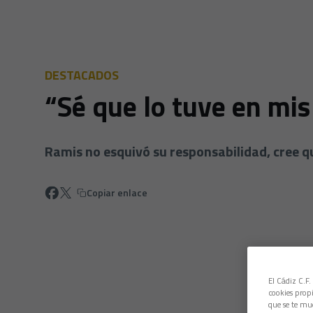
DESTACADOS
“Sé que lo tuve en mis
Ramis no esquivó su responsabilidad, cree qu
Copiar enlace
El Cádiz C.F.
cookies propi
que se te mu