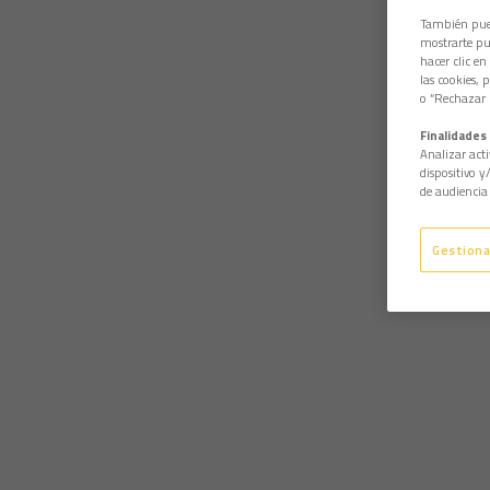
También pued
mostrarte pub
hacer clic en
las cookies, 
o “Rechazar l
Finalidades 
Analizar acti
dispositivo y
de audiencia 
Gestiona