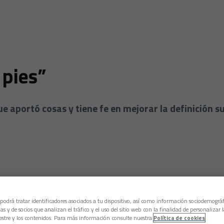
 pies”
e aportó cosas y tiene fe en mejorar la definición su
 podrá tratar identificadores asociados a tu dispositivo, así como información sociodemográf
as y de socios que analizan el tráfico y el uso del sitio web con la finalidad de personalizar 
estre y los contenidos. Para más información consulte nuestra
Política de cookies