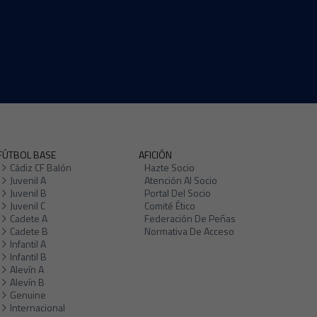
FÚTBOL BASE
AFICIÓN
Cádiz CF Balón
Hazte Socio
Juvenil A
Atención Al Socio
Juvenil B
Portal Del Socio
Juvenil C
Comité Ético
Cadete A
Federación De Peñas
Cadete B
Normativa De Acceso
Infantil A
Infantil B
Alevín A
Alevín B
Genuine
Internacional