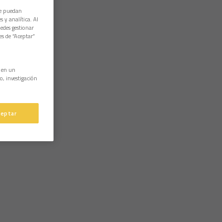
ue puedan
 y analítica. Al
edes gestionar
es de “Aceptar”
n en un
o, investigación
ceptar