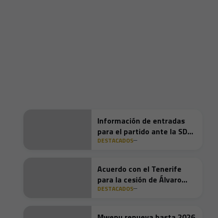
Información de entradas
para el partido ante la SD
DESTACADOS
Huesca
Acuerdo con el Tenerife
para la cesión de Álvaro
DESTACADOS
Jiménez
Mwepu renueva hasta 2026