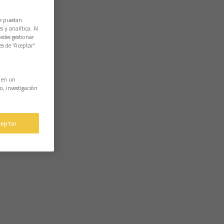
ue puedan
 y analítica. Al
edes gestionar
es de “Aceptar”
n en un
o, investigación
ceptar