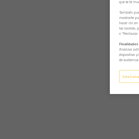
que se te mu
También pued
mostrarte pub
hacer clic en
las cookies, 
o “Rechazar l
Finalidades 
Analizar acti
dispositivo y
de audiencia 
Gestiona