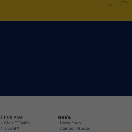
FÚTBOL BASE
AFICIÓN
Cádiz CF Balón
Hazte Socio
Juvenil A
Atención Al Socio