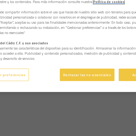
estre y los contenidos. Para más información consulte nuestra
Política de cookies
e compartir información sobre el uso que haces de nuestro sitio web con terceros para q
licidad personalizada o colaborar con nosotros en el despliegue de publicidad, redes sociales
 “Aceptar”, aceptas su uso para las finalidades mencionadas anteriormente. En todo caso, pu
permitiendo o rechazando su instalación, en "Gestionar preferencias" o a través de los boton
as no esenciales”.
del Cádiz C.F. y sus asociados
vamente las características del dispositivo para su identificación. Almacenar la informació
/o acceder a ella. Publicidad y contenido personalizados, medición de publicidad y contenid
y desarrollo de servicios.
r preferencias
Rechazar las no esenciales
A