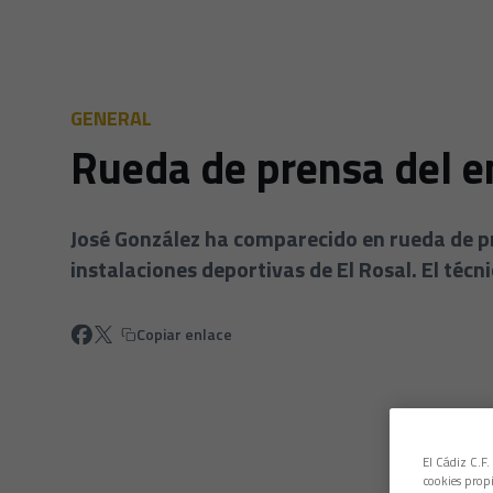
GENERAL
Rueda de prensa del e
José González ha comparecido en rueda de pr
instalaciones deportivas de El Rosal. El téc
Copiar enlace
El Cádiz C.F.
cookies propi