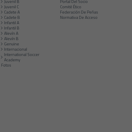
Juvenil B
Portal Del Socio
Juvenil C
Comité Ético
Cadete A
Federación De Peñas
Cadete B
Normativa De Acceso
Infantil A
Infantil B
Alevín A
Alevín B
Genuine
Internacional
International Soccer
Academy
Fotos