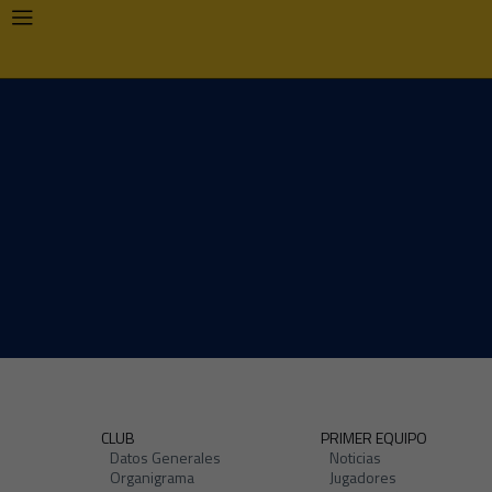
CLUB
PRIMER EQUIPO
Datos Generales
Noticias
Organigrama
Jugadores