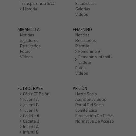
Transparencia SAD
Estadísticas
Historia
Galerías
Vídeos
MIRANDILLA
FEMENINO
Noticias
Noticias
Jugadores
Resultados
Resultados
Plantilla
Fotos
Femenino B
Vídeos
Femenino Infantil -
Cadete
Fotos
Vídeos
FÚTBOL BASE
AFICIÓN
Cádiz CF Balón
Hazte Socio
Juvenil A
Atención Al Socio
Juvenil B
Portal Del Socio
Juvenil C
Comité Ético
Cadete A
Federación De Peñas
Cadete B
Normativa De Acceso
Infantil A
Infantil B