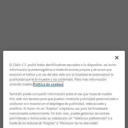
El Cádiz C.F. podrá tratar identificadores asociados a tu dispositivo, así como
información sociodemográfica a través de cookies propias y de socios que
analizan el tráfico y el uso del sitio web con la finalidad de personalizar la
Aún no hay reacciones. ¡Sé el primero!
publicidad que se te muestre y los contenidos. Para más información
consulte nuestra
Política de cookies
El patrocinador Puerto y Bahía, el más importante de los que
patrocina la equipación del Cádiz CF se suma al apoyo en el
También puede compartir información sobre el uso que haces de nuestro
play off.
sitio web con terceros para que puedan mostrarte publicidad personalizada o
colaborar con nosotros en el despliegue de publicidad, redes sociales y
El Cádiz CF, con su presidente a la cabeza, quiere agradecer al
analítica. Al hacer clic en “Aceptar”, aceptas su uso para las finalidades
mencionadas anteriormente. En todo caso, puedes gestionar las cookies,
presidente y consejero delegado de Puerto y Bahía, Rafael
permitiendo o rechazando su instalación, en "Gestionar preferencias" o a
Fernández el esfuerzo que una vez más ha realizado
través de los botones de “Aceptar” o “Rechazar las no esenciales”.
atendiendo a las peticiones del club, demostrando un cariño