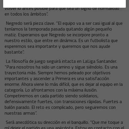
factor afición. Todos deseamos que los aficionados puedan
volver lo antes posible para que sea un signo de normalidad
en todos los ámbitos”.
Negredo será pieza clave. “El equipo va a ser casi igual al que
teníamos la temporada pasada quitando algún pequeño
matiz. Esperamos que Negredo se incorpore pronto a
nuestro estilo, que entre en dinámica. Es un futbolista que
esperemos sea importante y queremos que nos ayude
bastante”.
La filosofía de juego seguirá intacta en LaLiga Santander.
“Para nosotros ha sido un camino y sigue siéndolo. Es una
trayectoria más. Siempre hemos peleado por objetivos
importantes y ascender a Primera es una satisfacción
enorme. Ahora viene lo más difícil, que es dejar al equipo en la
categoría. Lo afrontamos con la máxima ilusión.
Competiremos en cada partido siendo solidarios,
defensivamente fuertes, con transiciones rápidas. Fuertes a
balón parado. El reto es complicado, pero seguiremos con
nuestras armas”.
Será anecdótica su dirección en el banquillo. “Que me toque a
mí dirigir el partido es una anécdota. Estoy en contacto con el