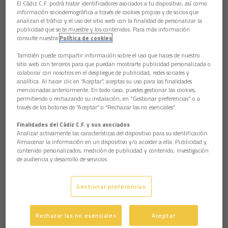
pretemporada accidentada con muchos contratiempos.
El Cádiz C.F. podrá tratar identificadores asociados a tu dispositivo, así como
Todos los clubes estarán igual que nosotros porque nos está
información sociodemográfica a través de cookies propias y de socios que
tocando vivir algo extraño. Es cuestión de adaptarse, asumir
analizan el tráfico y el uso del sitio web con la finalidad de personalizar la
que la cosa está así y lógicamente tirar hacia adelante”.
publicidad que se te muestre y los contenidos. Para más información
consulte nuestra
Política de cookies
Queda mucho mercado de fichajes por delante. “Todavía
También puede compartir información sobre el uso que haces de nuestro
faltan futbolistas por venir. Lo que hemos hablado con la
sitio web con terceros para que puedan mostrarte publicidad personalizada o
dirección deportiva y sabemos cómo está el mercado.
colaborar con nosotros en el despliegue de publicidad, redes sociales y
Tenemos lo que tenemos y con eso vamos a intentar hacer el
analítica. Al hacer clic en “Aceptar”, aceptas su uso para las finalidades
once más competitivo posible, como lo hemos hecho
mencionadas anteriormente. En todo caso, puedes gestionar las cookies,
siempre”.
permitiendo o rechazando su instalación, en "Gestionar preferencias" o a
través de los botones de “Aceptar” o “Rechazar las no esenciales”.
Palabras para Osasuna. “Es un equipo que esta temporada
con su míster es muy intenso, muy agresivo, siempre intenta
Finalidades del Cádiz C.F. y sus asociados
robar en campo contrario. Defensa adelantada, peligrosos al
Analizar activamente las características del dispositivo para su identificación.
Almacenar la información en un dispositivo y/o acceder a ella. Publicidad y
contraataque y a balón parado. Somos parecidos, aunque con
contenido personalizados, medición de publicidad y contenido, investigación
matices en la altura de defender, los espacios, pero en cuanto
de audiencia y desarrollo de servicios.
a estilo somos muy parecidos”.
El calor de Carranza se nota. “Jugar en Carranza siempre ha
Gestionar preferencias
sido muy importante. Una baza muy importante para
nosotros. Solemos perder un partido en Carranza y sin público
solo ganamos uno. Hay que intentar hacer un fortín de
Rechazar las no esenciales
Aceptar
Carranza, pero al no ver público se iguala porque no existe el