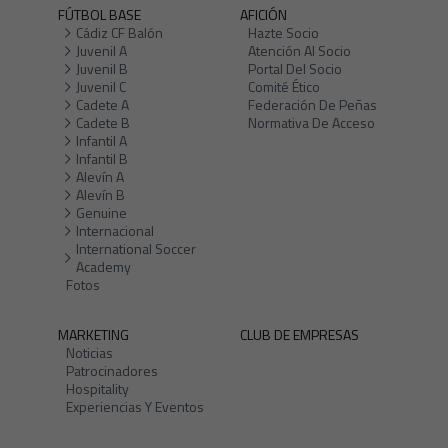
FÚTBOL BASE
AFICIÓN
Cádiz CF Balón
Hazte Socio
Juvenil A
Atención Al Socio
Juvenil B
Portal Del Socio
Juvenil C
Comité Ético
Cadete A
Federación De Peñas
Cadete B
Normativa De Acceso
Infantil A
Infantil B
Alevín A
Alevín B
Genuine
Internacional
International Soccer
Academy
Fotos
MARKETING
CLUB DE EMPRESAS
Noticias
Patrocinadores
Hospitality
Experiencias Y Eventos