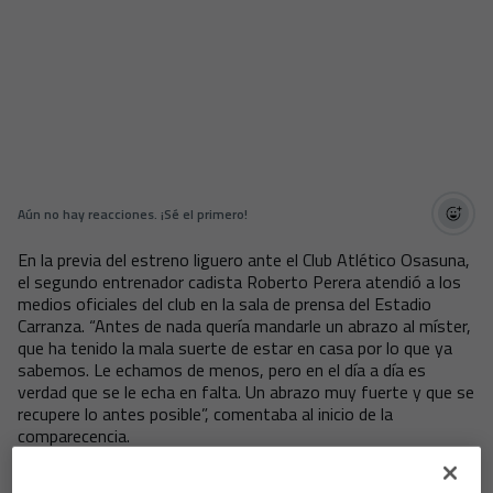
Aún no hay reacciones. ¡Sé el primero!
En la previa del estreno liguero ante el Club Atlético Osasuna,
el segundo entrenador cadista Roberto Perera atendió a los
medios oficiales del club en la sala de prensa del Estadio
Carranza. “Antes de nada quería mandarle un abrazo al míster,
que ha tenido la mala suerte de estar en casa por lo que ya
sabemos. Le echamos de menos, pero en el día a día es
verdad que se le echa en falta. Un abrazo muy fuerte y que se
recupere lo antes posible”, comentaba al inicio de la
comparecencia.
Análisis de una atípica pretemporada. “Ha sido una